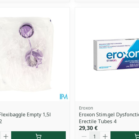
Eroxon
lexibaggle Empty 1,5l
Eroxon Stim.gel Dysfonc
2
Erectile Tubes 4
29,30 €
é
Quantité