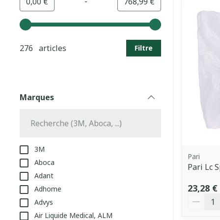
-
Valeur minimale
Valeur maximale
0,00 €
768,99 €
Utilisez les touches fléchées gauche et droite pour aj
276 articles
Filtre
Marques
filter
3M
Pari
Aboca
Pari Lc 
Adant
23,28 €
Adhome
Quantit
Advys
Air Liquide Medical, ALM