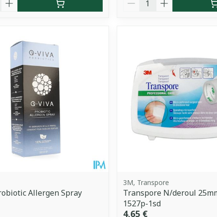
3M, Transpore
robiotic Allergen Spray
Transpore N/deroul 25
1527p-1sd
4,65 €