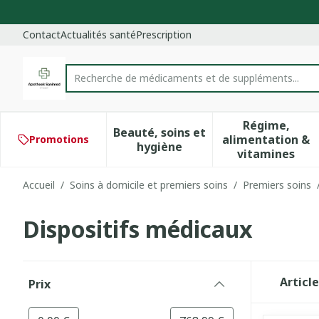
Aller au contenu
Diapositive 1 de 1
Contact
Actualités santé
Prescription
Recherche de médicaments et de
Rechercher
Régime,
Beauté, soins et
alimentation &
Promotions
Afficher le sous-menu pour 
Afficher 
hygiène
vitamines
Accueil
/
Soins à domicile et premiers soins
/
Premiers soins
Dispositifs médicaux
Passer à la liste des produits
Articl
Prix
filter