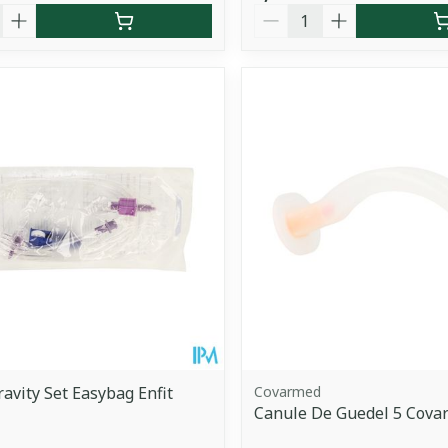
é
Quantité
ravity Set Easybag Enfit
Covarmed
Canule De Guedel 5 Cova