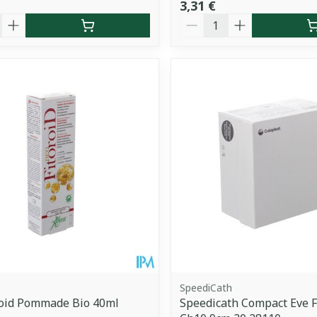
3,31 €
é
Quantité
SpeediCath
roid Pommade Bio 40ml
Speedicath Compact Eve