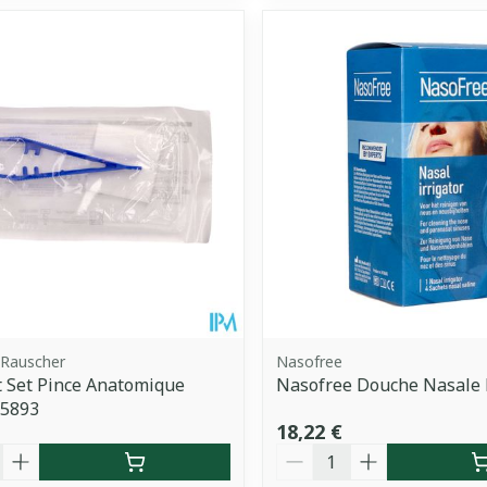
Rauscher
Nasofree
 Set Pince Anatomique
Nasofree Douche Nasale F
45893
18,22 €
é
Quantité