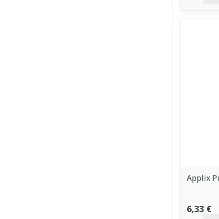
Applix P
6,33 €
Quantit