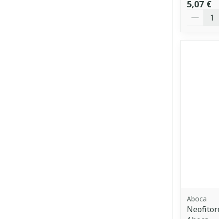
5,07 €
Quantit
Aboca
Neofito