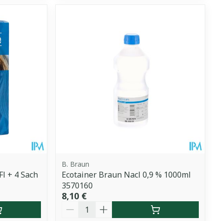
B. Braun
l + 4 Sach
Ecotainer Braun Nacl 0,9 % 1000ml
3570160
8,10 €
Quantité