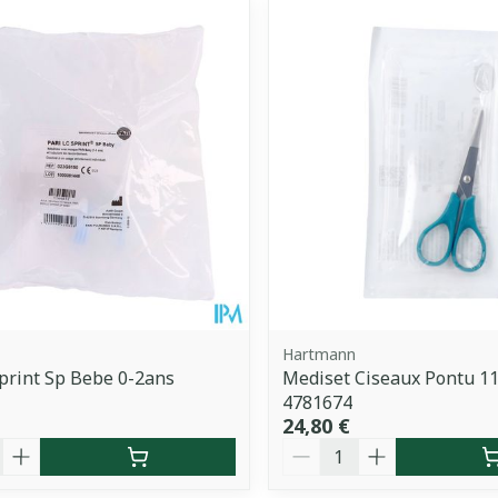
uster les valeurs minimales et maximales du prix.
Hartmann
Sprint Sp Bebe 0-2ans
Mediset Ciseaux Pontu 1
4781674
24,80 €
é
Quantité