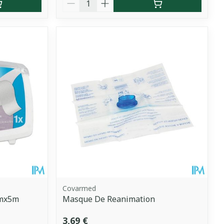
Covarmed
mmx5m
Masque De Reanimation
3,69 €