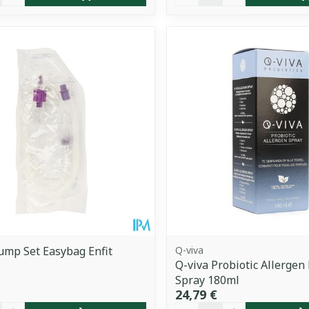
ump Set Easybag Enfit
Q-viva
Q-viva Probiotic Allergen
Spray 180ml
24,79 €
é
Quantité