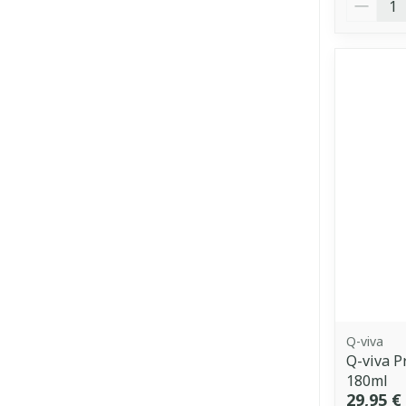
Q-viva
Q-viva P
180ml
29,95 €