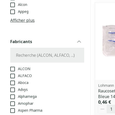
Alcon
Appeg
Afficher plus
Fabricants
filter
ALCON
ALFACO
Aboca
Lohmann 
Advys
Raucoset
Bleue 1
Alphamega
0,46 €
Amophar
Quantit
Aspen Pharma