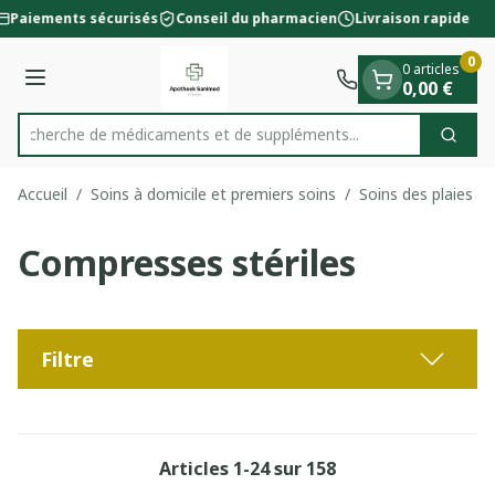
Diapositive 1 de 1
Aller au contenu
Paiements sécurisés
Conseil du pharmacien
Livraison rapide
0
0 articles
Menu
0,00 €
Recherche de médicaments et de sup
Cherc
Rechercher
Accueil
/
Soins à domicile et premiers soins
/
Soins des plaies
/
Compresses stériles
Filtre
Articles
1
-
24
sur
158