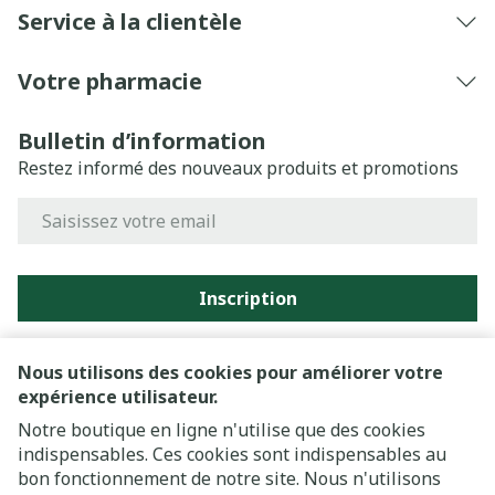
Service à la clientèle
Votre pharmacie
Bulletin d’information
Restez informé des nouveaux produits et promotions
Adresse mail
Inscription
En cliquant sur s'abonner, vous vous abonnez à notre
newsletter et acceptez notre
politique de confidentialité
.
Nous utilisons des cookies pour améliorer votre
expérience utilisateur.
Notre boutique en ligne n'utilise que des cookies
indispensables. Ces cookies sont indispensables au
bon fonctionnement de notre site. Nous n'utilisons