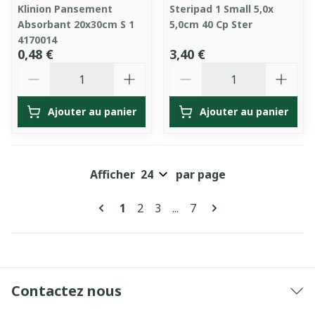
Klinion Pansement
Steripad 1 Small 5,0x
Absorbant 20x30cm S 1
5,0cm 40 Cp Ster
4170014
0,48 €
3,40 €
Quantité
Quantité
Ajouter au panier
Ajouter au panier
Afficher
par page
Pages
Vous lisez actuellement la page
Page
Page
Page
1
2
3
...
7
Contactez nous