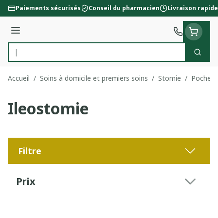
Aller au contenu
Paiements sécurisés
Conseil du pharmacien
Livraison rapide
Menu
Cherc
Rechercher
Accueil
/
Soins à domicile et premiers soins
/
Stomie
/
Poche s
Ileostomie
Filtre
Passer à la liste des produits
Prix
filter