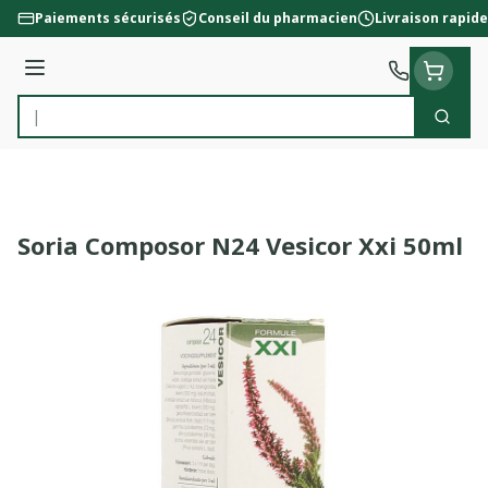
Aller au contenu
Paiements sécurisés
Conseil du pharmacien
Livraison rapide
Menu
Cherc
Rechercher
Soria Composor N24 Vesicor Xxi 50ml