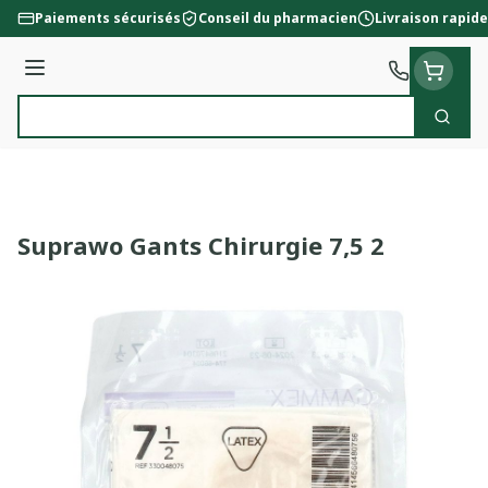
Aller au contenu
Paiements sécurisés
Conseil du pharmacien
Livraison rapide
Menu
Cherc
Rechercher
Suprawo Gants Chirurgie 7,5 2