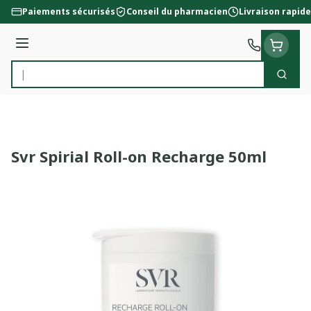
Aller au contenu
Paiements sécurisés
Conseil du pharmacien
Livraison rapide
Menu
Cherc
Rechercher
Svr Spirial Roll-on Recharge 50ml