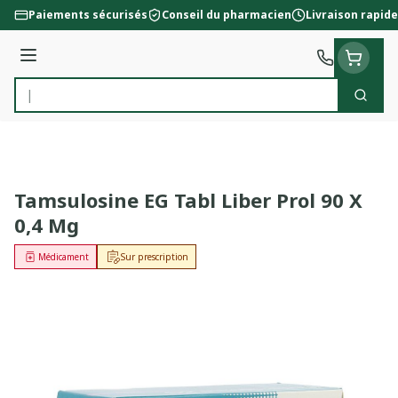
Aller au contenu
Paiements sécurisés
Conseil du pharmacien
Livraison rapide
Menu
Cherc
Rechercher
Tamsulosine EG Tabl Liber Prol 90 X
0,4 Mg
Médicament
Sur prescription