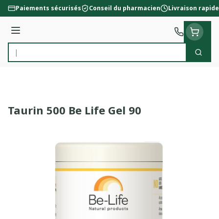
Aller au contenu
Paiements sécurisés
Conseil du pharmacien
Livraison rapide
Menu
Cherc
Rechercher
Taurin 500 Be Life Gel 90