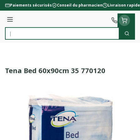
Aller au contenu
Paiements sécurisés
Conseil du pharmacien
Livraison rapide
Menu
Cherc
Rechercher
Tena Bed 60x90cm 35 770120