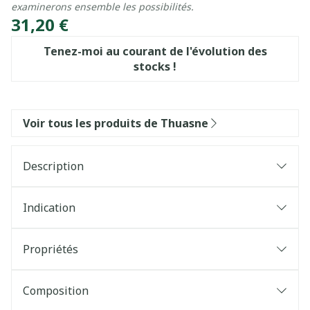
examinerons ensemble les possibilités.
31,20 €
Tenez-moi au courant de l'évolution des
stocks !
Voir tous les produits de Thuasne
Description
Indication
Propriétés
Stabilisation du pouce par un cadre en plastique.
Caoutchouc synthétique (SBR) avec impression en
Composition
relief.