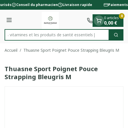
Diapositive 1 de 1
Aller au contenu
urisés
Conseil du pharmacien
Livraison rapide
Paiements 
0
0 articles
Menu
0,00 €
 les vitamines et les produits de santé essentiels
Cherc
Rechercher
Accueil
/
Thuasne Sport Poignet Pouce Strapping Bleugris M
Thuasne Sport Poignet Pouce
Strapping Bleugris M