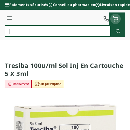
Aller au contenu
Paiements sécurisés
Conseil du pharmacien
Livraison rapide
Menu
Cherc
Rechercher
Tresiba 100u/ml Sol Inj En Cartouche
5 X 3ml
Médicament
Sur prescription