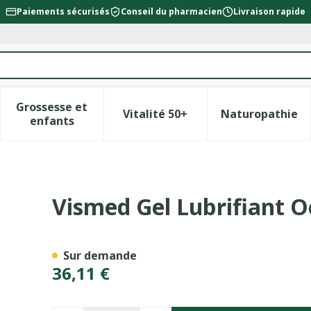
Paiements sécurisés
Conseil du pharmacien
Livraison rapide
Grossesse et
Vitalité 50+
Naturopathie
la catégorie Beauté, soins et hygiène
le sous-menu pour la catégorie Régime, alimentation &
Afficher le sous-menu pour la catégorie Gross
Afficher le sous-menu pour l
Afficher 
enfants
aire 0,3% Fl 60 X 0,45ml
Vismed Gel Lubrifiant Oc
Sur demande
36,11 €