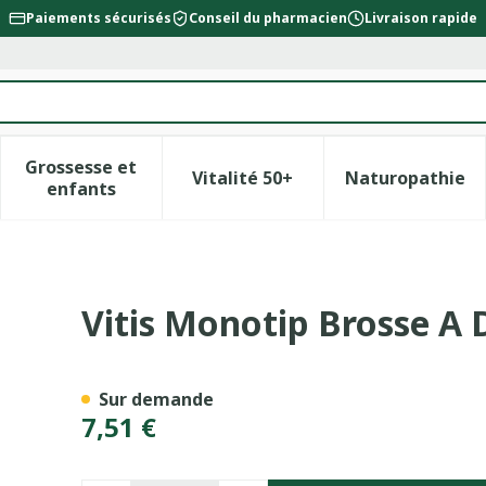
Paiements sécurisés
Conseil du pharmacien
Livraison rapide
Grossesse et
Vitalité 50+
Naturopathie
la catégorie Beauté, soins et hygiène
le sous-menu pour la catégorie Régime, alimentation &
Afficher le sous-menu pour la catégorie Gross
Afficher le sous-menu pour l
Afficher 
enfants
nts Implant 2703
Vitis Monotip Brosse A 
Sur demande
7,51 €