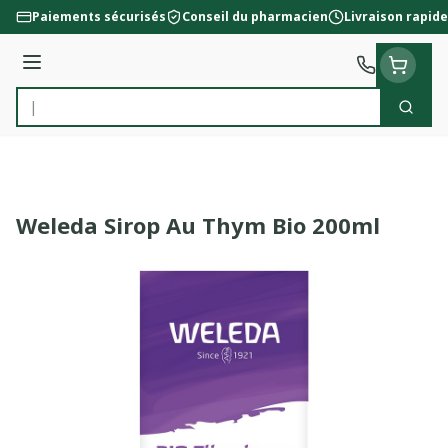
Aller au contenu
Paiements sécurisés
Conseil du pharmacien
Livraison rapide
Menu
Cherc
Rechercher
Weleda Sirop Au Thym Bio 200ml