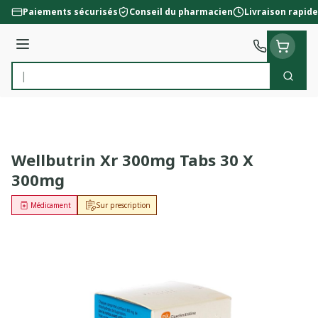
Aller au contenu
Paiements sécurisés
Conseil du pharmacien
Livraison rapide
Menu
Cherc
Rechercher
Wellbutrin Xr 300mg Tabs 30 X
300mg
Médicament
Sur prescription