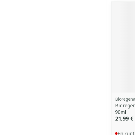
Bioregen
Bioregen
90ml
21,99 €
En rupt