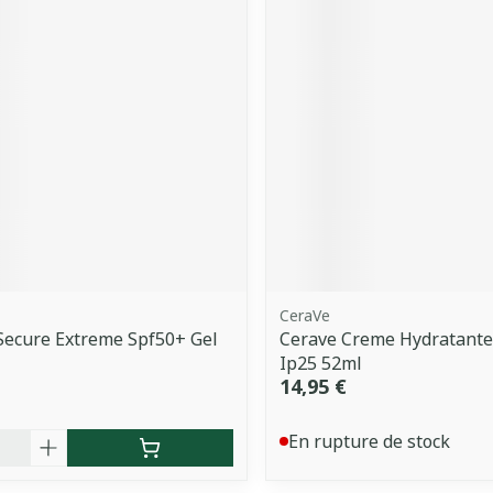
CeraVe
Secure Extreme Spf50+ Gel
Cerave Creme Hydratante
Ip25 52ml
14,95 €
é
En rupture de stock