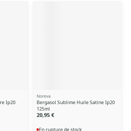
Noreva
ire Ip20
Bergasol Sublime Huile Satine Ip20
125ml
20,95 €
En rupture de stock