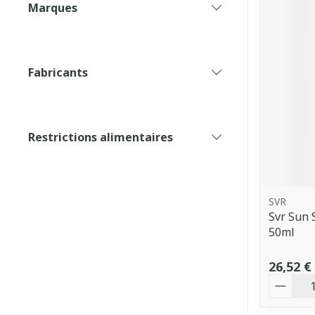
Marques
filter
Fabricants
filter
Restrictions alimentaires
filter
SVR
Svr Sun 
50ml
26,52 €
Quantit