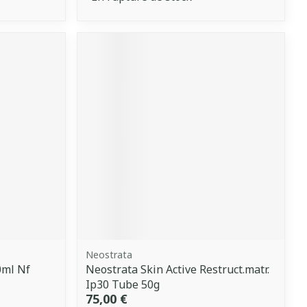
Neostrata
0ml Nf
Neostrata Skin Active Restruct.matr.
Ip30 Tube 50g
75,00 €