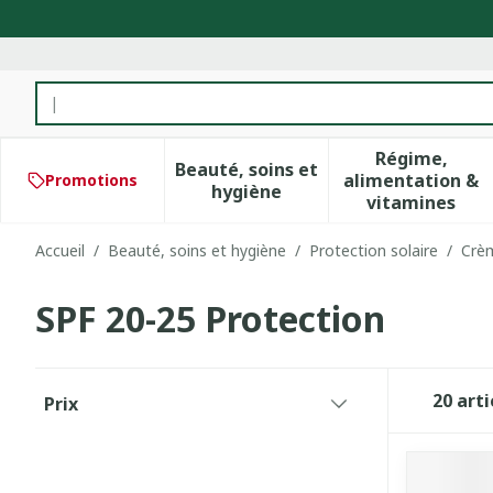
Aller au contenu
Rechercher
Régime,
Beauté, soins et
alimentation &
Promotions
Afficher le sous-menu pour 
Afficher 
hygiène
vitamines
Accueil
/
Beauté, soins et hygiène
/
Protection solaire
/
Crèm
SPF 20-25 Protection
Passer à la liste des produits
20
arti
Prix
filter