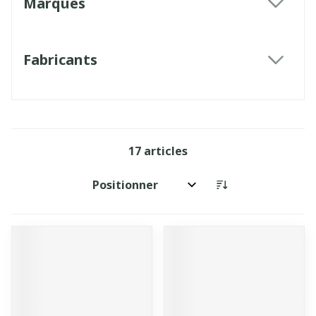
Marques
filter
Fabricants
filter
17
articles
Trier par: