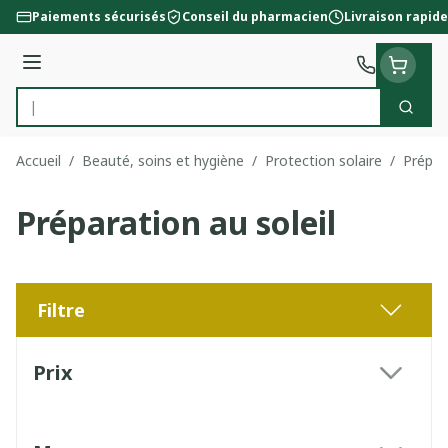
Aller au contenu
Paiements sécurisés
Conseil du pharmacien
Livraison rapide
Menu
Cherc
Rechercher
Accueil
/
Beauté, soins et hygiène
/
Protection solaire
/
Prépara
Préparation au soleil
Filtre
Passer à la liste des produits
Prix
filter