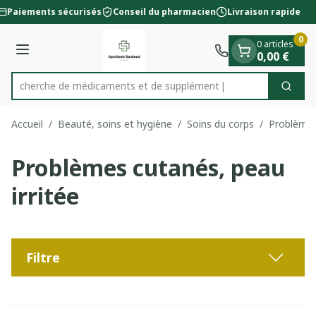
Diapositive 1 de 1
Aller au contenu
Paiements sécurisés
Conseil du pharmacien
Livraison rapide
0
0 articles
Menu
0,00 €
Recherche de médicament
Cherc
Rechercher
Accueil
/
Beauté, soins et hygiène
/
Soins du corps
/
Problèmes
Problèmes cutanés, peau
irritée
Filtre