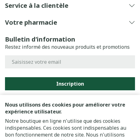
Service à la clientèle
Votre pharmacie
Bulletin d’information
Restez informé des nouveaux produits et promotions
Adresse mail
Inscription
En cliquant sur s'abonner, vous vous abonnez à notre
newsletter et acceptez notre
politique de confidentialité
.
Nous utilisons des cookies pour améliorer votre
expérience utilisateur.
Notre boutique en ligne n'utilise que des cookies
indispensables. Ces cookies sont indispensables au
bon fonctionnement de notre site. Nous n'utilisons