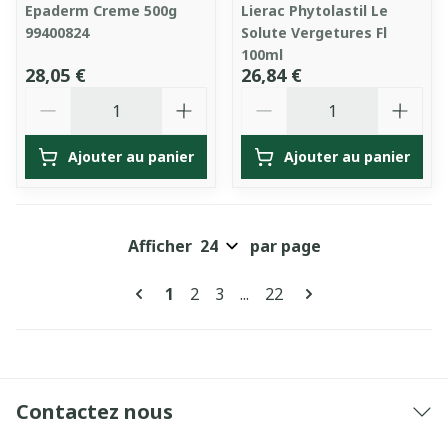
Epaderm Creme 500g
Lierac Phytolastil Le
99400824
Solute Vergetures Fl
100ml
28,05 €
26,84 €
Quantité
Quantité
Ajouter au panier
Ajouter au panier
Afficher
par page
Pages
Vous lisez actuellement la page
Page
Page
Page
1
2
3
...
22
Contactez nous