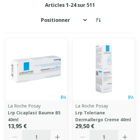
Articles
1
-
24
sur
511
Trier par:
La Roche Posay
La Roche Posay
Lrp Cicaplast Baume B5
Lrp Toleriane
40ml
Dermallergo Creme 40ml
13,95 €
29,50 €
Quantité
Quantité