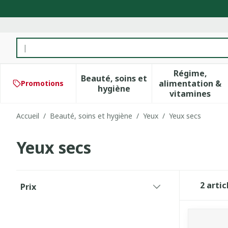
Aller au contenu
Rechercher
Régime,
Beauté, soins et
alimentation &
Promotions
Afficher le sous-menu pour 
Afficher 
hygiène
vitamines
Accueil
/
Beauté, soins et hygiène
/
Yeux
/
Yeux secs
Yeux secs
Passer à la liste des produits
2
artic
Prix
filter