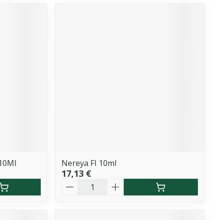
 10Ml
Nereya Fl 10ml
17,13 €
Quantité