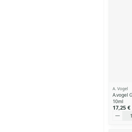
A. Vogel
A.vogel 
10ml
17,25 €
Quantit