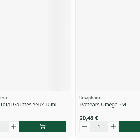
rma
Ursapharm
Total Gouttes Yeux 10ml
Evotears Omega 3Ml
20,49 €
é
Quantité