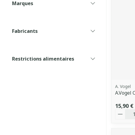
Marques
filter
Fabricants
filter
Restrictions alimentaires
filter
A. Vogel
A.Vogel 
15,90 €
Quantit