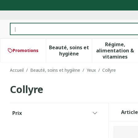
Aller au contenu
Rechercher
Régime,
Beauté, soins et
alimentation &
Promotions
Afficher le sous-menu pour 
Afficher 
hygiène
vitamines
Accueil
/
Beauté, soins et hygiène
/
Yeux
/
Collyre
Collyre
Passer à la liste des produits
Articl
Prix
filter