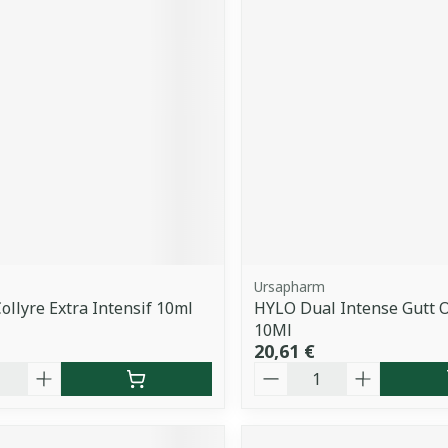
Ursapharm
Collyre Extra Intensif 10ml
HYLO Dual Intense Gutt O
10Ml
20,61 €
é
Quantité