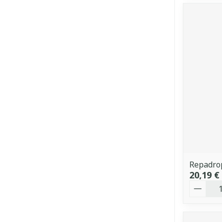
Repadrop
20,19 €
Quantit