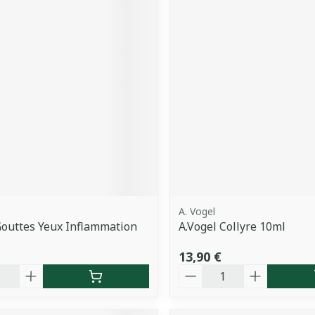
A. Vogel
Gouttes Yeux Inflammation
A.Vogel Collyre 10ml
13,90 €
é
Quantité