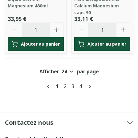
Magnesium 480ml
Calcium Magnesium
caps 90
33,95 €
33,11 €
Quantité
Quantité
Ajouter au panier
Ajouter au panier
Afficher
par page
Pages
Vous lisez actuellement la page
Page
Page
Page
1
2
3
4
Contactez nous