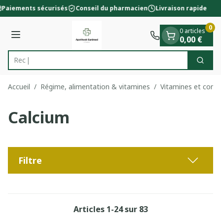
Diapositive 1 de 1
Aller au contenu
Paiements sécurisés
Conseil du pharmacien
Livraison rapide
0
0 articles
Menu
0,00 €
Tr
Cherc
Rechercher
Accueil
/
Régime, alimentation & vitamines
/
Vitamines et comp
Calcium
Filtre
Articles
1
-
24
sur
83