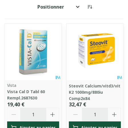
Trier par:
Vista
Steovit Calcium/vitd3/vit
Vista Cal D Tabl 60
K2 1000mg/880iu
Rempl.2687630
Comp2x84
19,40 €
32,47 €
Quantité
Quantité
Ajouter au panier
Ajouter au panier