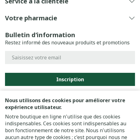
Service à la clientèle
Votre pharmacie
Bulletin d’information
Restez informé des nouveaux produits et promotions
Adresse mail
Inscription
En cliquant sur s'abonner, vous vous abonnez à notre
newsletter et acceptez notre
politique de confidentialité
.
Nous utilisons des cookies pour améliorer votre
expérience utilisateur.
Notre boutique en ligne n'utilise que des cookies
indispensables. Ces cookies sont indispensables au
bon fonctionnement de notre site. Nous n'utilisons
aucun autre type de cookies ; c'est pourquoi nous ne