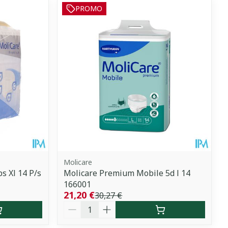
PROMO
Molicare
s Xl 14 P/s
Molicare Premium Mobile 5d l 14
166001
21,20 €
30,27 €
Quantité