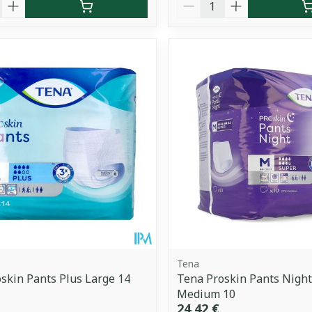
é
Quantité
Tena
skin Pants Plus Large 14
Tena Proskin Pants Nigh
Medium 10
24,42 €