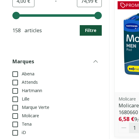
-
Valeur minimale
Valeur maximale
4,00 €
74,99 €
PROM
Utilisez les touches fléchées gauche et droite pour aj
158 articles
Filtre
Marques
filter
Abena
Attends
Hartmann
Molicare
Lille
Molicar
Marque Verte
1680660
Molicare
6,58 €
9,
Tena
Quantit
iD