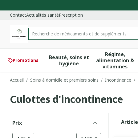
Aller au contenu
Diapositive 1 de 1
Contact
Actualités santé
Prescription
Recherche de médi
Rechercher
Régime,
Beauté, soins et
alimentation &
Promotions
Afficher le sous-menu pour 
Afficher 
hygiène
vitamines
Accueil
/
Soins à domicile et premiers soins
/
Incontinence
/
Culottes d'incontinence
Passer à la liste des produits
Articl
Prix
filter