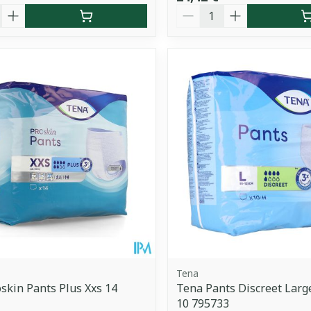
é
Quantité
Tena
skin Pants Plus Xxs 14
Tena Pants Discreet Larg
10 795733