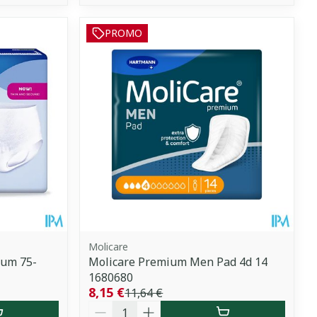
PROMO
Molicare
ium 75-
Molicare Premium Men Pad 4d 14
1680680
8,15 €
11,64 €
Quantité