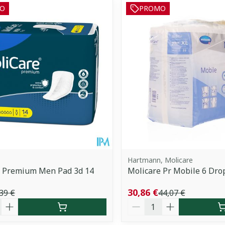
O
PROMO
uster les valeurs minimales et maximales du prix.
Hartmann, Molicare
e Premium Men Pad 3d 14
Molicare Pr Mobile 6 Drop
30,86 €
39 €
44,07 €
é
Quantité