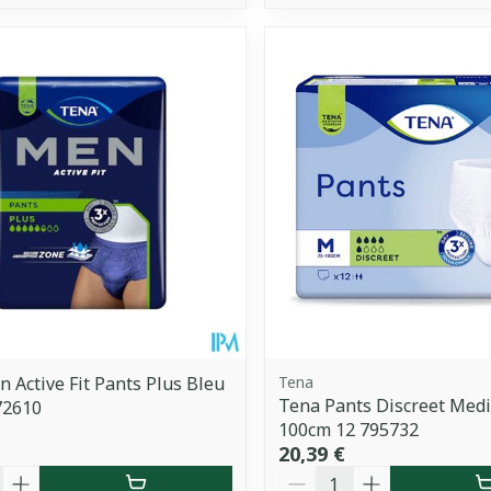
 Active Fit Pants Plus Bleu
Tena
Tena Pants Discreet Med
772610
100cm 12 795732
20,39 €
é
Quantité