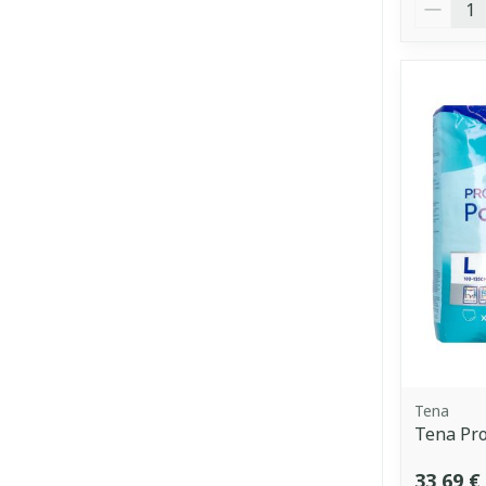
Quantit
Tena
Tena Pro
33,69 €