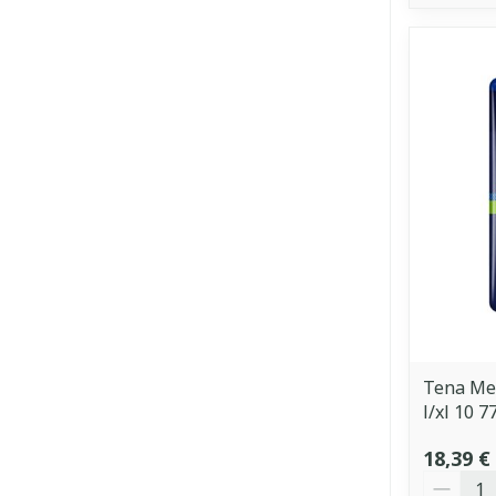
Tena Men
l/xl 10 
18,39 €
Quantit