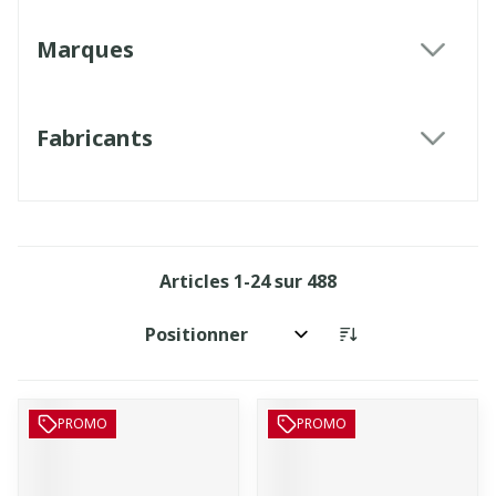
Marques
filter
Fabricants
filter
Articles
1
-
24
sur
488
Trier par:
PROMO
PROMO