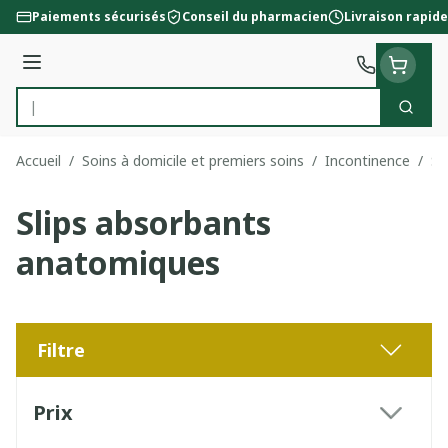
Aller au contenu
Paiements sécurisés
Conseil du pharmacien
Livraison rapide
Menu
Cherc
Rechercher
Accueil
/
Soins à domicile et premiers soins
/
Incontinence
/
Sl
Slips absorbants
anatomiques
Filtre
Passer à la liste des produits
Prix
filter