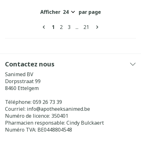
Afficher
par page
Pages
Vous lisez actuellement la page
Page
Page
Page
1
2
3
...
21
Contactez nous
Sanimed BV
Dorpsstraat 99
8460
Ettelgem
Téléphone:
059 26 73 39
Courriel:
info@
apotheeksanimed.be
Numéro de licence:
350401
Pharmacien responsable:
Cindy Bulckaert
Numéro TVA:
BE0448804548