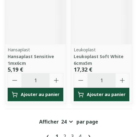
Hansaplast
Leukoplast
Hansaplast Sensitive
Leukoplast Soft White
1mx6cm
6cmx5m
5,19 €
17,32 €
Quantité
Quantité
Ajouter au panier
Ajouter au panier
Afficher
par page
Pages
Vous lisez actuellement la page
Page
Page
Page
1
2
3
4