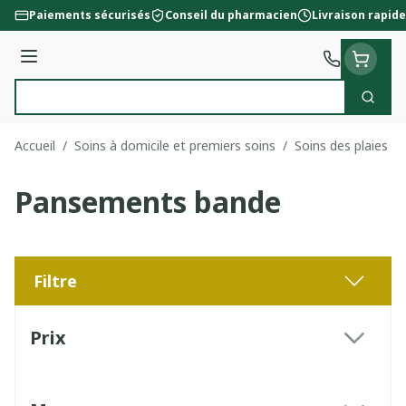
Aller au contenu
Paiements sécurisés
Conseil du pharmacien
Livraison rapide
Menu
Cherc
Rechercher
Accueil
/
Soins à domicile et premiers soins
/
Soins des plaies
/
Pansements bande
Filtre
Passer à la liste des produits
Prix
filter