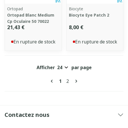
Ortopad
Biocyte
Ortopad Blanc Medium
Biocyte Eye Patch 2
Cp Oculaire 50 70022
21,43 €
8,00 €
En rupture de stock
En rupture de stock
Afficher
par page
Pages
Vous lisez actuellement la pa
Page
1
2
Contactez nous