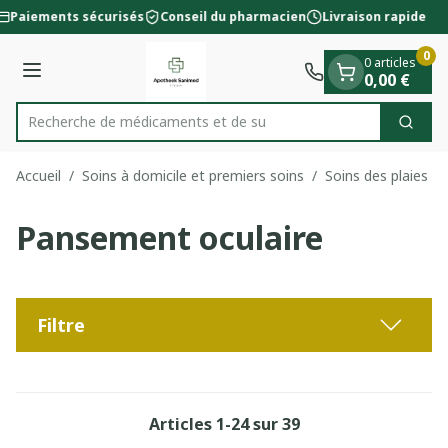
Diapositive 1 de 1
Aller au contenu
Paiements sécurisés
Conseil du pharmacien
Livraison rapide
0
0 articles
Menu
0,00 €
Recherche
Cherc
Rechercher
Accueil
/
Soins à domicile et premiers soins
/
Soins des plaies
/
Pansement oculaire
Filtre
Articles
1
-
24
sur
39