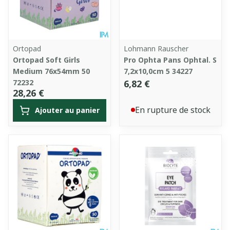
Ortopad
Lohmann Rauscher
Ortopad Soft Girls
Pro Ophta Pans Ophtal. S
Medium 76x54mm 50
7,2x10,0cm 5 34227
72232
6,82 €
28,26 €
En rupture de stock
Ajouter au panier