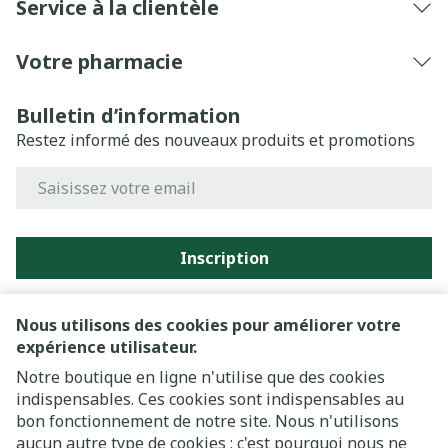
Service à la clientèle
Votre pharmacie
Bulletin d’information
Restez informé des nouveaux produits et promotions
Adresse mail
Inscription
En cliquant sur s'abonner, vous vous abonnez à notre
newsletter et acceptez notre
politique de confidentialité
.
Nous utilisons des cookies pour améliorer votre
expérience utilisateur.
Notre boutique en ligne n'utilise que des cookies
indispensables. Ces cookies sont indispensables au
bon fonctionnement de notre site. Nous n'utilisons
aucun autre type de cookies ; c'est pourquoi nous ne