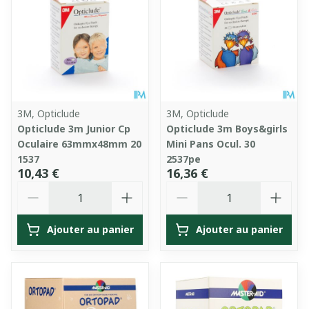
3M, Opticlude
3M, Opticlude
Opticlude 3m Junior Cp
Opticlude 3m Boys&girls
Oculaire 63mmx48mm 20
Mini Pans Ocul. 30
1537
2537pe
10,43 €
16,36 €
Quantité
Quantité
Ajouter au panier
Ajouter au panier