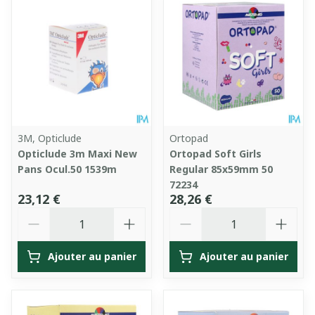
3M, Opticlude
Ortopad
Opticlude 3m Maxi New
Ortopad Soft Girls
Pans Ocul.50 1539m
Regular 85x59mm 50
72234
23,12 €
28,26 €
Quantité
Quantité
Ajouter au panier
Ajouter au panier