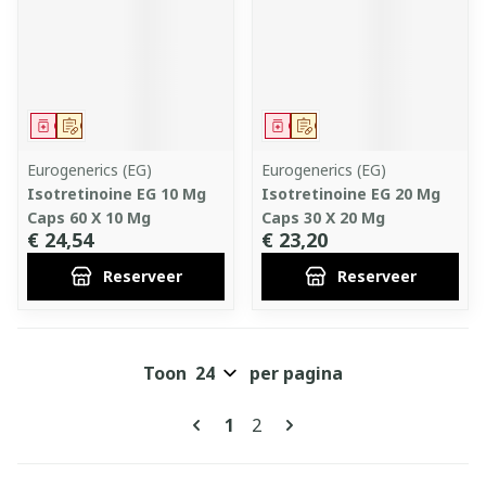
Geneesmiddel
Op voorschrift
Geneesmiddel
Op voorschrift
Eurogenerics (EG)
Eurogenerics (EG)
Isotretinoine EG 10 Mg
Isotretinoine EG 20 Mg
Caps 60 X 10 Mg
Caps 30 X 20 Mg
€ 24,54
€ 23,20
Reserveer
Reserveer
Toon
per pagina
Pagina's
U lees momenteel pagina
Pagina
1
2