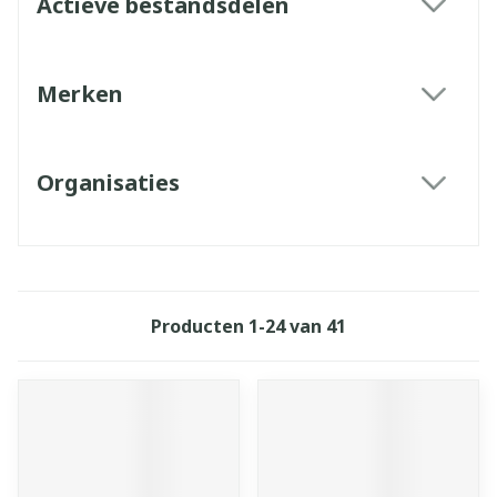
Actieve bestandsdelen
filter
Merken
filter
Organisaties
filter
Producten
1
-
24
van
41