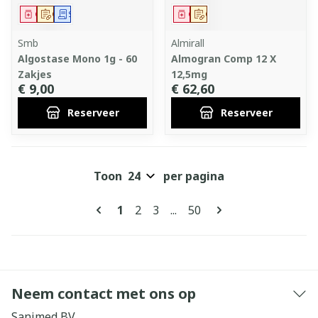
Geneesmiddel
Op voorschrift
Schriftelijke aanvraag
Geneesmiddel
Op voorschrift
Smb
Almirall
Algostase Mono 1g - 60
Almogran Comp 12 X
Zakjes
12,5mg
€ 9,00
€ 62,60
Reserveer
Reserveer
Toon
per pagina
Pagina's
U lees momenteel pagina
Pagina
Pagina
Pagina
1
2
3
...
50
Neem contact met ons op
Sanimed BV