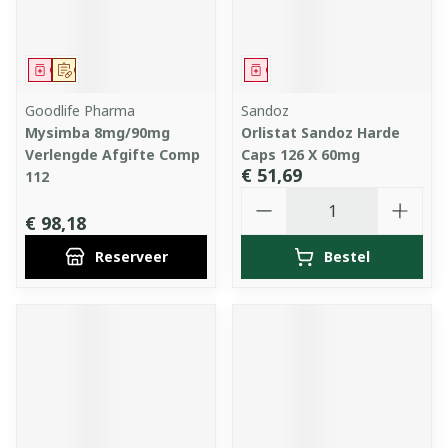
Geneesmiddel
Op voorschrift
Geneesmiddel
Goodlife Pharma
Sandoz
Mysimba 8mg/90mg
Orlistat Sandoz Harde
Verlengde Afgifte Comp
Caps 126 X 60mg
€ 51,69
112
Aantal
€ 98,18
Reserveer
Bestel