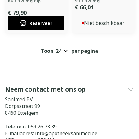
84 X 120mg Pip
90 X 120mg
€ 66,01
€ 79,90
Niet beschikbaar
Reserveer
Toon
per pagina
Neem contact met ons op
Sanimed BV
Dorpsstraat 99
8460
Ettelgem
Telefoon:
059 26 73 39
E-mailadres:
info@
apotheeksanimed.be