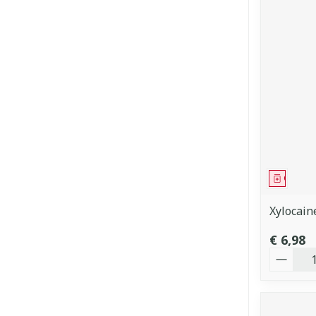
Genees
Xylocain
€ 6,98
Aantal