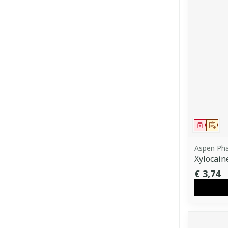
Genees
Op 
Aspen Ph
Xylocain
€ 3,74