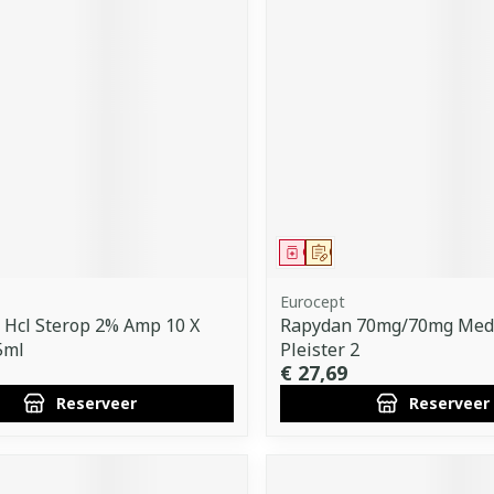
middel
voorschrift
Geneesmiddel
Op voorschrift
Eurocept
 Hcl Sterop 2% Amp 10 X
Rapydan 70mg/70mg Medi
5ml
Pleister 2
€ 27,69
Reserveer
Reserveer