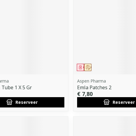
middel
voorschrift
Geneesmiddel
Op voorschrift
arma
Aspen Pharma
 Tube 1 X 5 Gr
Emla Patches 2
€ 7,80
Reserveer
Reserveer