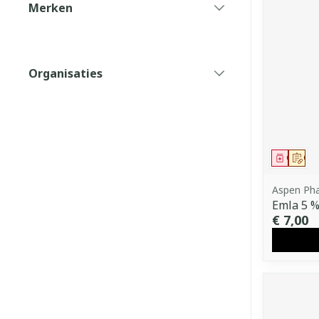
Merken
filter
Organisaties
filter
Genees
Op 
Aspen Ph
Emla 5 %
€ 7,00