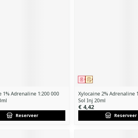
middel
voorschrift
Geneesmiddel
Op voorschrift
e 1% Adrenaline 1:200 000
Xylocaine 2% Adrenaline 
20ml
Sol Inj 20ml
€ 4,42
Reserveer
Reserveer