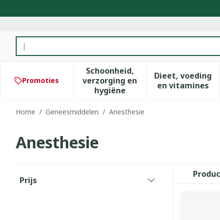
Ga naar de inhoud
Product, merk, categorie...
Schoonheid,
Dieet, voeding
verzorging en
Promoties
Toon submenu voor Schoonhe
Toon subm
en vitamines
hygiëne
Home
/
Geneesmiddelen
/
Anesthesie
Anesthesie
Doorgaan naar productlijst
Produ
Prijs
filter