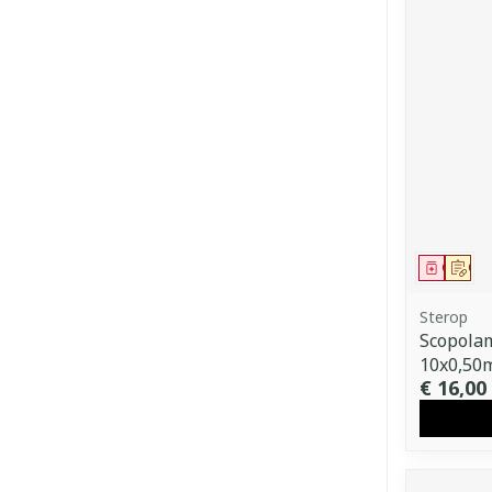
Genees
Op 
Sterop
Scopola
10x0,50
€ 16,00