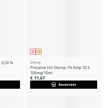
Geneesmiddel
Op voorschrift
l 0,50 %
Sterop
Procaine Hcl Sterop 1% Amp 10 X
100mg/10ml
€ 11,67
Reserveer