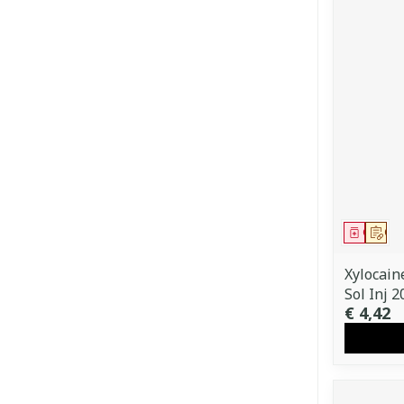
Genees
Op 
Xylocain
Sol Inj 
€ 4,42