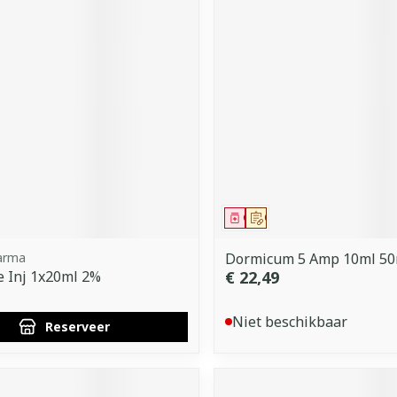
middel
voorschrift
Geneesmiddel
Op voorschrift
arma
Dormicum 5 Amp 10ml 5
e Inj 1x20ml 2%
€ 22,49
Niet beschikbaar
Reserveer