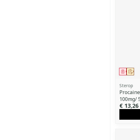
Genees
Op 
Sterop
Procaine
100mg/ 
€ 13,26