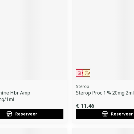
middel
voorschrift
Geneesmiddel
Op voorschrift
Sterop
mine Hbr Amp
Sterop Proc 1 % 20mg 2m
mg/1ml
€ 11,46
Reserveer
Reserveer