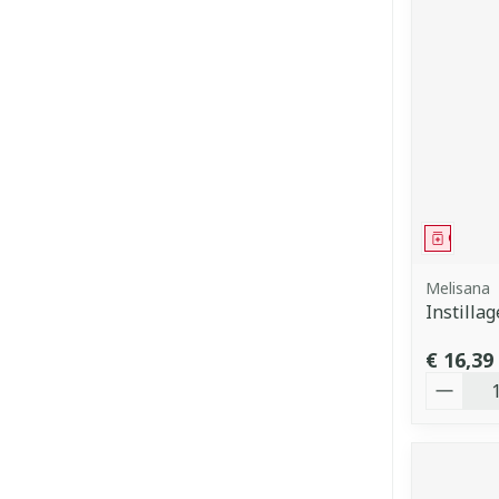
Genees
Melisana
Instilla
€ 16,39
Aantal