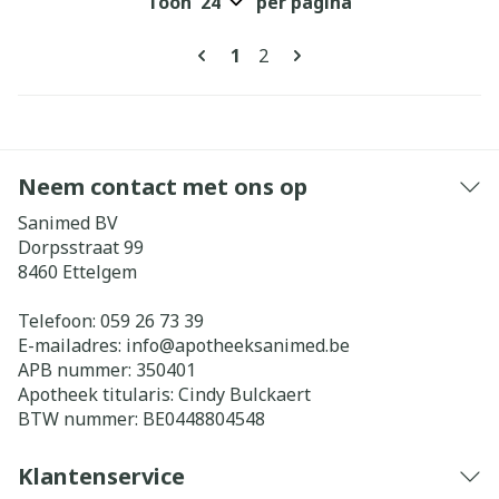
Toon
per pagina
Pagina's
U lees momenteel pagina
Pagina
1
2
Neem contact met ons op
Sanimed BV
Dorpsstraat 99
8460
Ettelgem
Telefoon:
059 26 73 39
E-mailadres:
info@
apotheeksanimed.be
APB nummer:
350401
Apotheek titularis:
Cindy Bulckaert
BTW nummer:
BE0448804548
Klantenservice