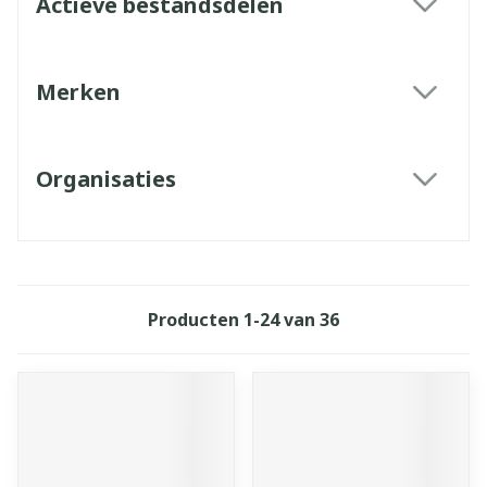
Actieve bestandsdelen
filter
Merken
filter
Organisaties
filter
Producten
1
-
24
van
36