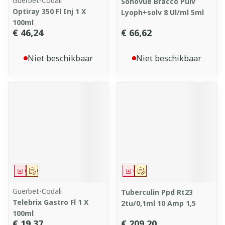
Guerbet-Codali
Sonovue Bracco Pulv
Optiray 350 Fl Inj 1 X
Lyoph+solv 8 Ul/ml 5ml
100ml
€ 46,24
€ 66,62
Niet beschikbaar
Niet beschikbaar
Geneesmiddel
Op voorschrift
Geneesmiddel
Op voorschrift
Guerbet-Codali
Tuberculin Ppd Rt23
Telebrix Gastro Fl 1 X
2tu/0,1ml 10 Amp 1,5
100ml
€ 19,37
€ 209,20