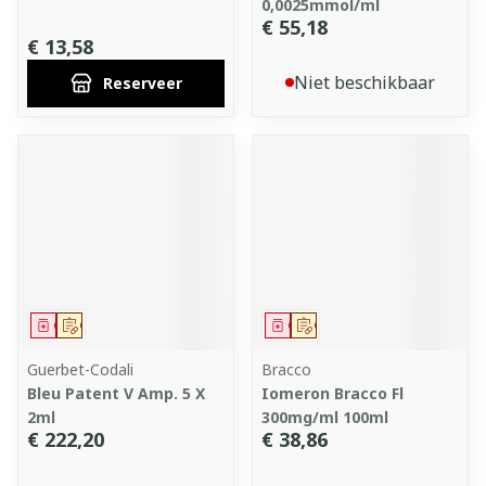
0,0025mmol/ml
€ 55,18
€ 13,58
Niet beschikbaar
Reserveer
Geneesmiddel
Op voorschrift
Geneesmiddel
Op voorschrift
Guerbet-Codali
Bracco
Bleu Patent V Amp. 5 X
Iomeron Bracco Fl
2ml
300mg/ml 100ml
€ 222,20
€ 38,86