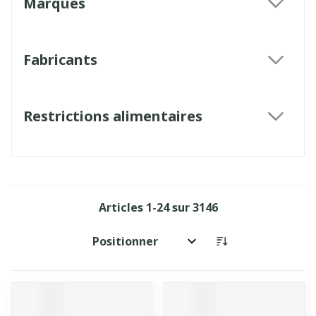
Marques
filter
Fabricants
filter
Restrictions alimentaires
filter
Articles
1
-
24
sur
3146
Trier par: