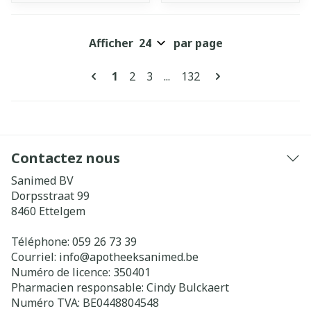
Afficher
par page
Pages
Vous lisez actuellement la page
Page
Page
Page
1
2
3
...
132
Contactez nous
Sanimed BV
Dorpsstraat 99
8460
Ettelgem
Téléphone:
059 26 73 39
Courriel:
info@
apotheeksanimed.be
Numéro de licence:
350401
Pharmacien responsable:
Cindy Bulckaert
Numéro TVA:
BE0448804548