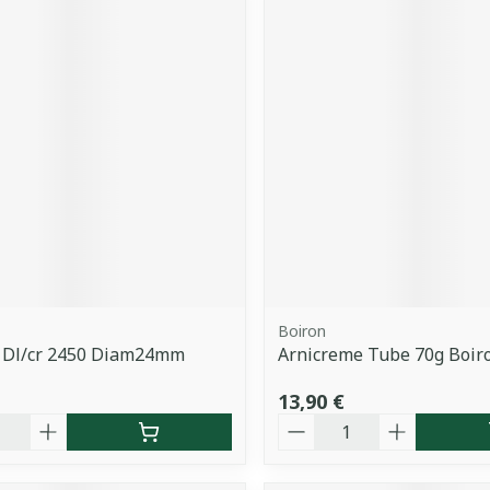
Boiron
l Dl/cr 2450 Diam24mm
Arnicreme Tube 70g Boir
13,90 €
é
Quantité