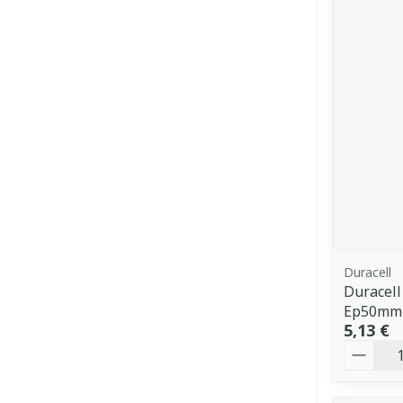
Duracell
Duracel
Ep50mm
5,13 €
Quantit