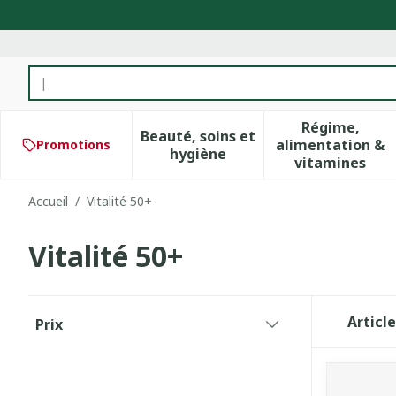
Aller au contenu
Rechercher
Régime,
Beauté, soins et
alimentation &
Promotions
Afficher le sous-menu pour 
Afficher 
hygiène
vitamines
Accueil
/
Vitalité 50+
Vitalité 50+
Passer à la liste des produits
Articl
Prix
filter