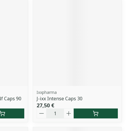
Ixxpharma
Nf Caps 90
J-ixx Intense Caps 30
27,50 €
Quantité