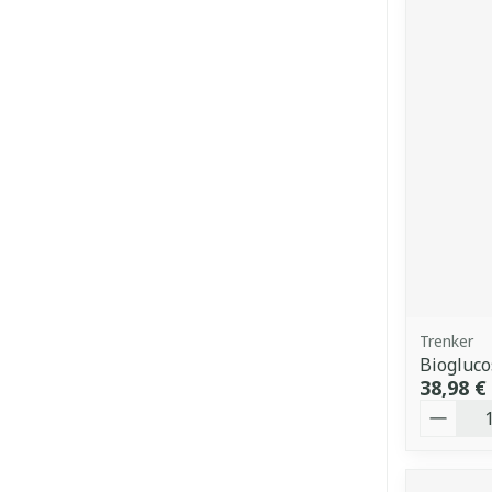
Trenker
Biogluc
38,98 €
Quantit