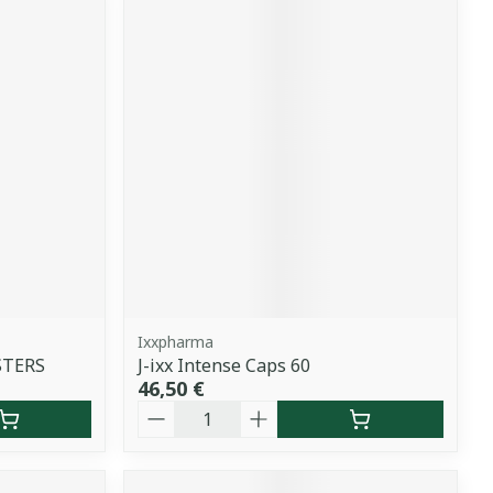
Ixxpharma
STERS
J-ixx Intense Caps 60
46,50 €
Quantité