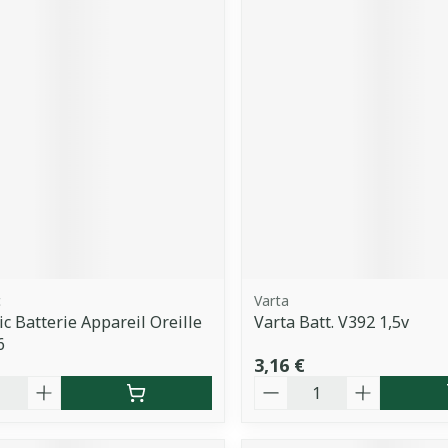
c
Varta
c Batterie Appareil Oreille
Varta Batt. V392 1,5v
6
3,16 €
é
Quantité