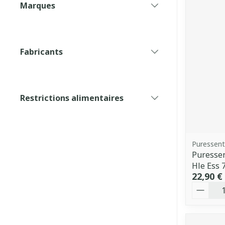
Marques
filter
Fabricants
filter
Restrictions alimentaires
filter
Puressent
Puressen
Hle Ess 
22,90 €
Quantit