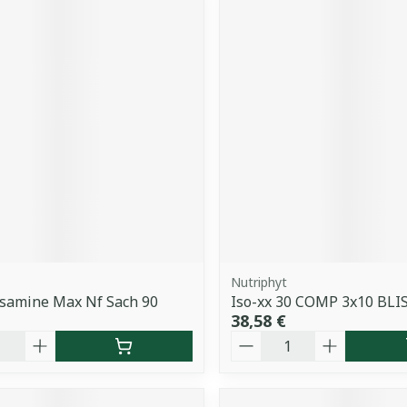
Nutriphyt
osamine Max Nf Sach 90
Iso-xx 30 COMP 3x10 BLI
38,58 €
é
Quantité