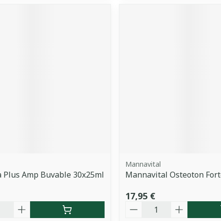
Mannavital
a Plus Amp Buvable 30x25ml
Mannavital Osteoton For
17,95 €
é
Quantité