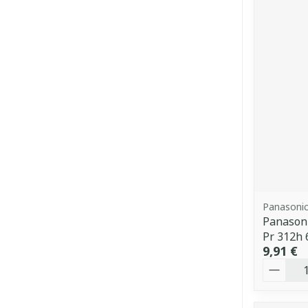
Panasoni
Panasoni
Pr 312h 
9,91 €
Quantit