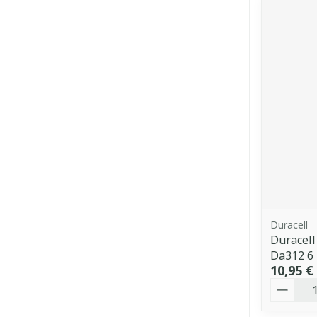
Duracell
Duracell
Da312 6
10,95 €
Quantit