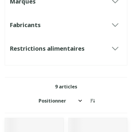
Marques
filter
Fabricants
filter
Restrictions alimentaires
filter
9
articles
Trier par: