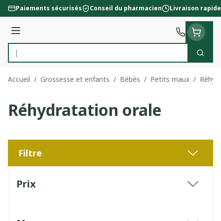
Aller au contenu
Paiements sécurisés
Conseil du pharmacien
Livraison rapide
Menu
Cherc
Rechercher
Accueil
/
Grossesse et enfants
/
Bébés
/
Petits maux
/
Réhydr
Réhydratation orale
Filtre
Passer à la liste des produits
Prix
filter