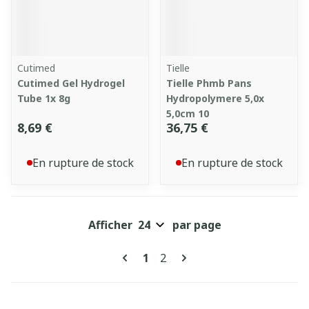
Cutimed
Tielle
Cutimed Gel Hydrogel
Tielle Phmb Pans
Tube 1x 8g
Hydropolymere 5,0x
5,0cm 10
8,69 €
36,75 €
En rupture de stock
En rupture de stock
Afficher
par page
Pages
Vous lisez actuellement la pa
Page
1
2