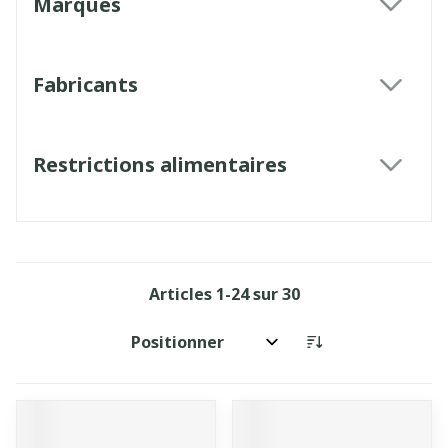
Marques
filter
Fabricants
filter
Restrictions alimentaires
filter
Articles
1
-
24
sur
30
Trier par: