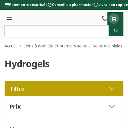
Aller au contenu
Paiements sécurisés
Conseil du pharmacien
Livraison rapide
Menu
Cherc
Rechercher
Accueil
/
Soins à domicile et premiers soins
/
Soins des plaies
/
Hydrogels
Filtre
Passer à la liste des produits
Prix
filter