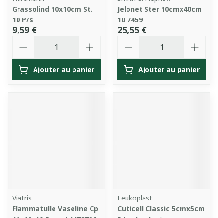
Grassolind 10x10cm St.
Jelonet Ster 10cmx40cm
10 P/s
10 7459
9,59 €
25,55 €
Quantité
Quantité
Ajouter au panier
Ajouter au panier
Viatris
Leukoplast
Flammatulle Vaseline Cp
Cuticell Classic 5cmx5cm