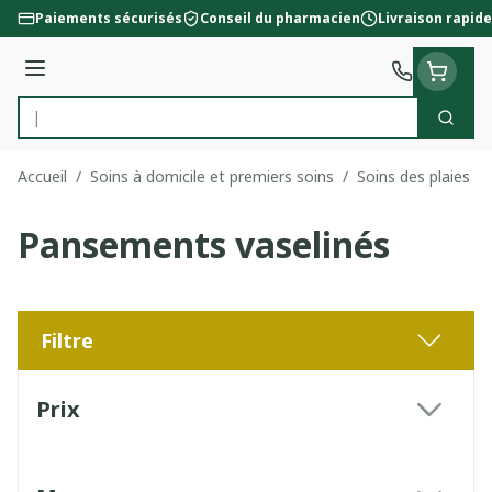
Aller au contenu
Paiements sécurisés
Conseil du pharmacien
Livraison rapide
Menu
Cherc
Rechercher
Accueil
/
Soins à domicile et premiers soins
/
Soins des plaies
/
Pansements vaselinés
Filtre
Passer à la liste des produits
Prix
filter