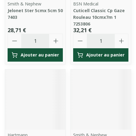
Smith & Nephew
BSN Medical
Jelonet Ster 5cmx 5cm 50
Cuticell Classic Cp Gaze
7403
Rouleau 10cmx7m 1
7253806
28,71 €
32,21 €
Quantité
Quantité
Ajouter au panier
Ajouter au panier
Hartmann
Smith & Nephew