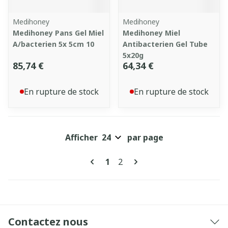
Medihoney
Medihoney
Medihoney Pans Gel Miel
Medihoney Miel
A/bacterien 5x 5cm 10
Antibacterien Gel Tube
5x20g
85,74 €
64,34 €
En rupture de stock
En rupture de stock
Afficher
par page
Pages
Vous lisez actuellement la pa
Page
1
2
Contactez nous