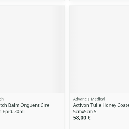
ch
Advancis Medical
tch Balm Onguent Cire
Activon Tulle Honey Coat
n Epid. 30ml
5cmx5cm 5
58,00 €