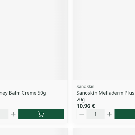
SanoSkin
oney Balm Creme 50g
Sanoskin Melladerm Plu
20g
10,96 €
é
Quantité