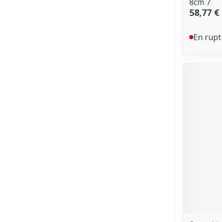
8cm 7
58,77 €
En rupt