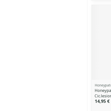
Honeypat
Honeypa
Cic.lesio
14,95 €