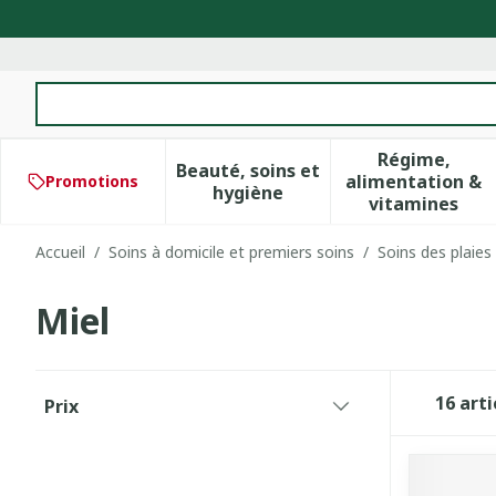
Aller au contenu
Rechercher
Régime,
Beauté, soins et
alimentation &
Promotions
Afficher le sous-menu pour 
Afficher 
hygiène
vitamines
Accueil
/
Soins à domicile et premiers soins
/
Soins des plaies
Miel
Passer à la liste des produits
16
arti
Prix
filter