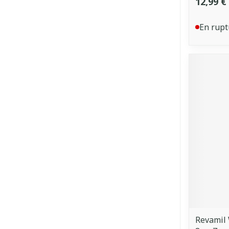
12,99 €
En rupt
Revamil 