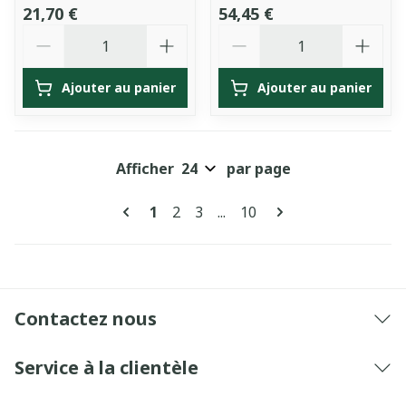
21,70 €
54,45 €
Quantité
Quantité
Ajouter au panier
Ajouter au panier
Afficher
par page
Pages
Vous lisez actuellement la page
Page
Page
Page
1
2
3
...
10
Contactez nous
Service à la clientèle