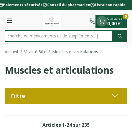
Diapositive 1 de 1
Aller au contenu
Paiements sécurisés
Conseil du pharmacien
Livraison rapide
0
0 articles
Menu
0,00 €
Recherche de médicaments
Cherc
Rechercher
Accueil
/
Vitalité 50+
/
Muscles et articulations
Muscles et articulations
Filtre
Articles
1
-
24
sur
235