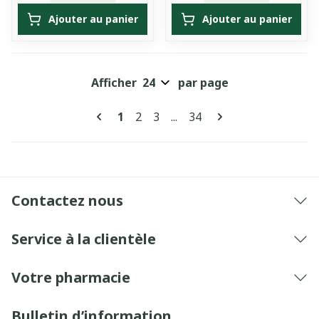
Ajouter au panier
Ajouter au panier
Afficher
par page
Pages
Vous lisez actuellement la page
Page
Page
Page
1
2
3
...
34
Contactez nous
Service à la clientèle
Votre pharmacie
Bulletin d’information