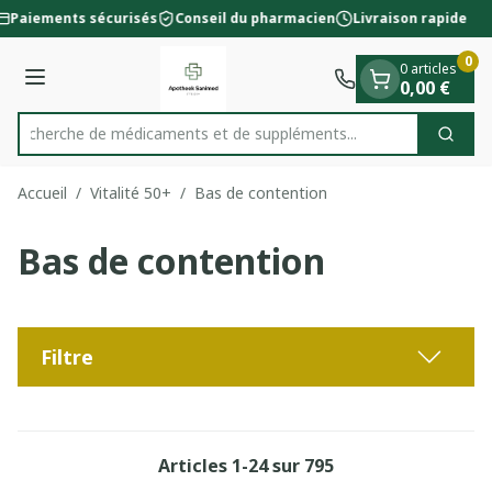
Diapositive 1 de 1
Aller au contenu
Paiements sécurisés
Conseil du pharmacien
Livraison rapide
0
0 articles
Menu
0,00 €
Recherche de médicaments et de
Cherc
Rechercher
Accueil
/
Vitalité 50+
/
Bas de contention
Bas de contention
Filtre
Articles
1
-
24
sur
795