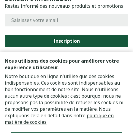
Restez informé des nouveaux produits et promotions
Adresse mail
Inscription
En cliquant sur s'abonner, vous vous abonnez à notre
newsletter et acceptez notre
politique de confidentialité
.
Nous utilisons des cookies pour améliorer votre
expérience utilisateur.
Notre boutique en ligne n'utilise que des cookies
indispensables. Ces cookies sont indispensables au
bon fonctionnement de notre site. Nous n'utilisons
aucun autre type de cookies ; c'est pourquoi nous ne
proposons pas la possibilité de refuser les cookies ni
de modifier vos paramètres en la matière. Nous
expliquons cela en détail dans notre
politique en
Liens légaux
matière de cookies