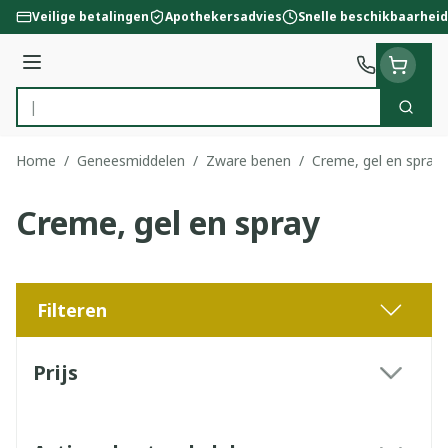
Ga naar de inhoud
Veilige betalingen
Apothekersadvies
Snelle beschikbaarheid
Menu
Zoek
Product, merk, categorie...
Home
/
Geneesmiddelen
/
Zware benen
/
Creme, gel en spray
Creme, gel en spray
Filteren
Doorgaan naar productlijst
Prijs
filter