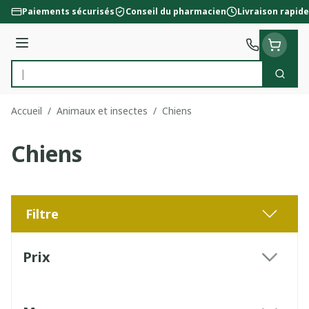
Aller au contenu
Paiements sécurisés
Conseil du pharmacien
Livraison rapide
Menu
Cherc
Rechercher
Accueil
/
Animaux et insectes
/
Chiens
Chiens
Filtre
Passer à la liste des produits
Prix
filter