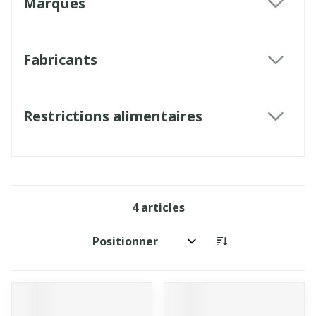
Marques
filter
Fabricants
filter
Restrictions alimentaires
filter
4
articles
Trier par: