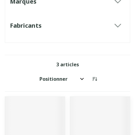
Marques
filter
Fabricants
filter
3
articles
Trier par: