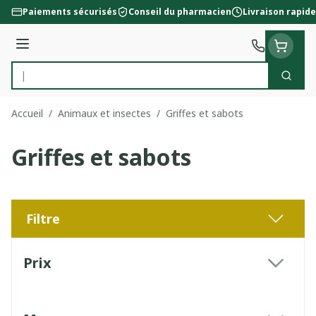
Aller au contenu
Paiements sécurisés
Conseil du pharmacien
Livraison rapide
Menu
Cherc
Rechercher
Accueil
/
Animaux et insectes
/
Griffes et sabots
Griffes et sabots
Filtre
Passer à la liste des produits
Prix
filter