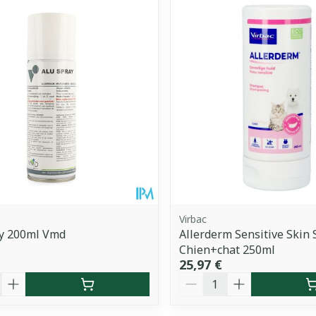
Virbac
ay 200ml Vmd
Allerderm Sensitive Skin 
Chien+chat 250ml
25,97 €
é
Quantité