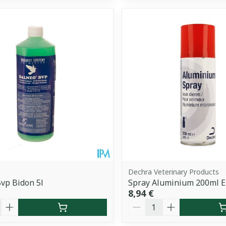
Dechra Veterinary Products
vp Bidon 5l
Spray Aluminium 200ml E
8,94 €
é
Quantité