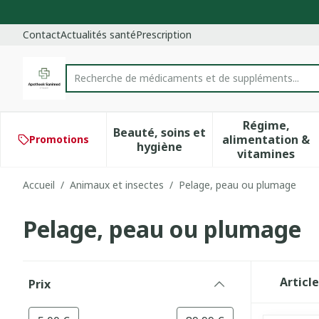
Aller au contenu
Diapositive 1 de 1
Contact
Actualités santé
Prescription
Recherche de médicaments e
Rechercher
Régime,
Beauté, soins et
alimentation &
Promotions
Afficher le sous-menu pour 
Afficher 
hygiène
vitamines
Accueil
/
Animaux et insectes
/
Pelage, peau ou plumage
Pelage, peau ou plumage
Passer à la liste des produits
Articl
Prix
filter