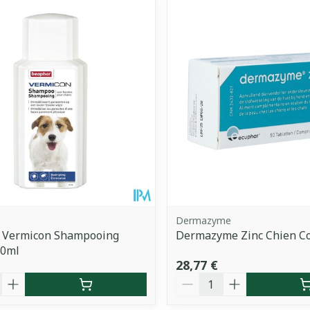
Dermazyme
 Vermicon Shampooing
Dermazyme Zinc Chien C
00ml
28,77 €
é
Quantité