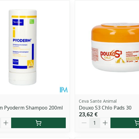
Ceva Sante Animal
rm Pyoderm Shampoo 200ml
Douxo S3 Chlo Pads 30
23,62 €
é
Quantité