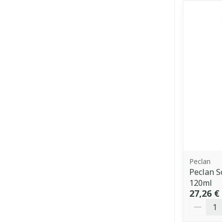
Peclan
Peclan S
120ml
27,26 €
Quantit