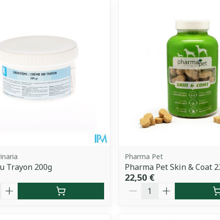
uster les valeurs minimales et maximales du prix.
inaria
Pharma Pet
u Trayon 200g
Pharma Pet Skin & Coat 2
22,50 €
é
Quantité