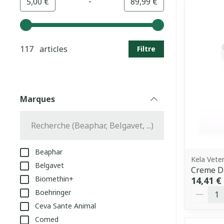
-
Valeur minimale
Valeur maximale
5,00 €
89,99 €
Utilisez les touches fléchées gauche et droite pour aj
117 articles
Filtre
Marques
filter
Beaphar
Kela Veter
Belgavet
Creme D
Biomethin+
14,41 €
Quantit
Boehringer
Ceva Sante Animal
Comed