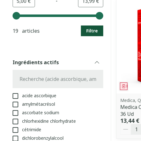
-
Valeur minimale
Valeur maximale
5,00 €
13,99 €
Utilisez les touches fléchées gauche et droite pour aj
19 articles
Filtre
Ingrédients actifs
filter
Médica
acide ascorbique
Medica, Q
amylmétacrésol
Medica 
ascorbate sodium
36 Ud
13,44 €
chlorhexidine chlorhydrate
Quantit
cétrimide
dichlorobenzylalcool