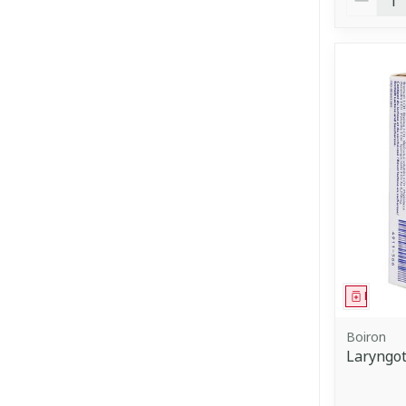
Médica
Boiron
Laryngo