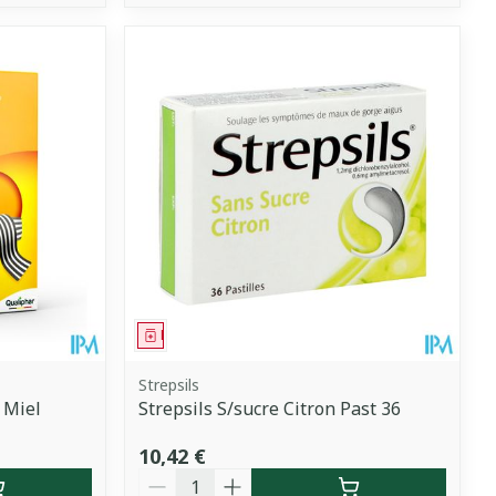
Médicament
Strepsils
 Miel
Strepsils S/sucre Citron Past 36
10,42 €
Quantité