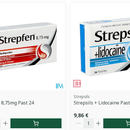
ment
Médicament
Strepsils
 8,75mg Past 24
Strepsils + Lidocaine Past
9,86 €
é
Quantité