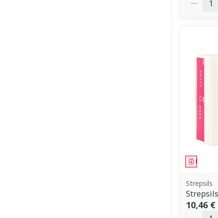
Médica
Strepsils
Strepsil
10,46 €
Quantit