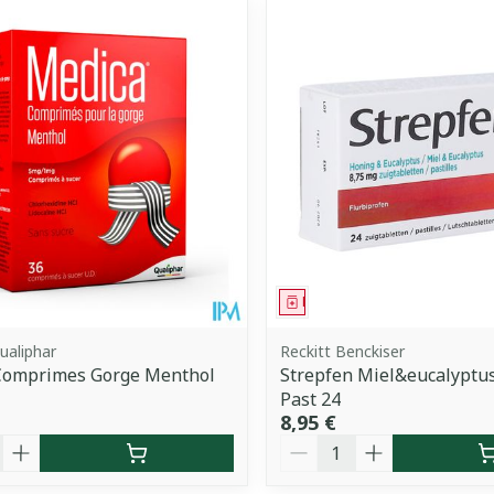
uster les valeurs minimales et maximales du prix.
ment
Médicament
ualiphar
Reckitt Benckiser
Comprimes Gorge Menthol
Strepfen Miel&eucalyptu
Past 24
8,95 €
é
Quantité