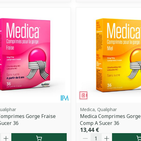
ment
Médicament
ualiphar
Medica, Qualiphar
Comprimes Gorge Fraise
Medica Comprimes Gorge
Sucer 36
Comp A Sucer 36
13,44 €
é
Quantité