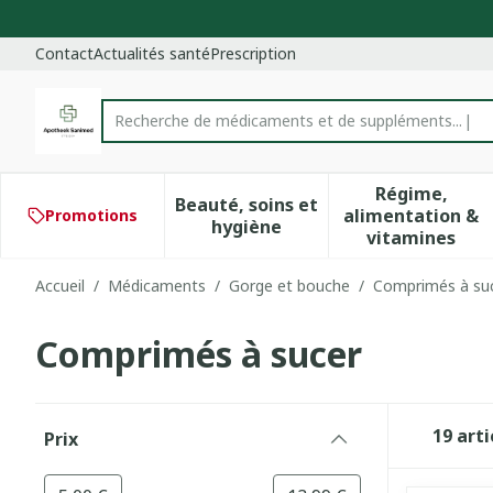
Aller au contenu
Diapositive 1 de 1
Contact
Actualités santé
Prescription
Recherche de médicaments et de suppléments...
Rechercher
Régime,
Beauté, soins et
alimentation &
Promotions
Afficher le sous-menu pour 
Afficher 
hygiène
vitamines
Accueil
/
Médicaments
/
Gorge et bouche
/
Comprimés à su
Comprimés à sucer
Passer à la liste des produits
19
arti
Prix
filter