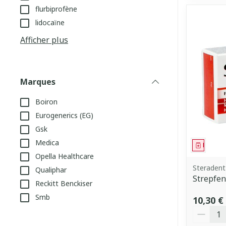
flurbiprofène
lidocaïne
Afficher plus
Marques
filter
Boiron
Eurogenerics (EG)
Gsk
Medica
Médica
Opella Healthcare
Steradent
Qualiphar
Strepfen
Reckitt Benckiser
Smb
10,30 €
Quantit