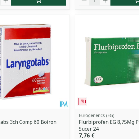
ment
Médicament
Eurogenerics (EG)
tabs 3ch Comp 60 Boiron
Flurbiprofen EG 8,75Mg Pa
Sucer 24
7,76 €