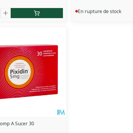
é
En rupture de stock
ment
Comp A Sucer 30