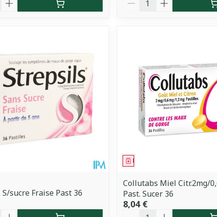
ment
Médicament
Collutabs Miel Citr.2mg/
s S/sucre Fraise Past 36
Past. Sucer 36
8,04 €
é
Quantité