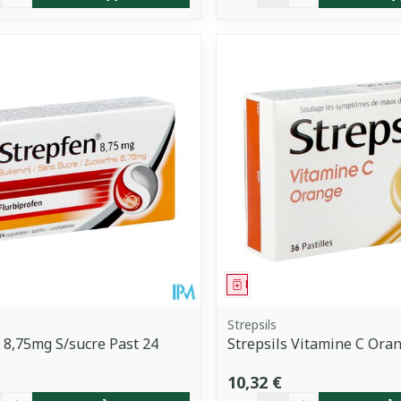
ment
Médicament
Strepsils
 8,75mg S/sucre Past 24
Strepsils Vitamine C Oran
10,32 €
é
Quantité