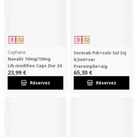
Médicament
Sur prescription
Médicament
Sur prescription
Cophana
Verorab Pdr+solv Sol Inj
Navalit 10mg/10mg
0,5ml+ser
Lib.modifiee Caps Dur 24
Preremplie+aig
23,99 €
65,30 €
Réservez
Réservez