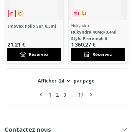
Médicament
Sur prescription
Médicament
Sur prescription
Hukyndra
Imovax Polio Ser. 0,5ml
Hukyndra 40Mg/0,4Ml
Stylo Prerempli 6
21,21 €
1 360,27 €
Réservez
Réservez
Afficher
par page
Pages
Vous lisez actuellement la page
Page
Page
Page
1
2
3
...
17
Contactez nous