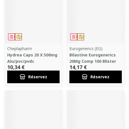
Médicament
Sur prescription
Médicament
Sur prescription
Cheplapharm
Eurogenerics (EG)
Hydrea Caps 20 X 500mg
Bilastine Eurogenerics
Alu/pvc/pvdc
20Mg Comp 100 Blister
10,34 €
14,17 €
Réservez
Réservez