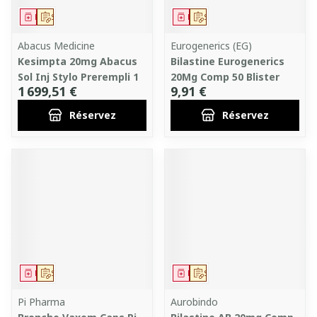
Médicament
Sur prescription
Médicament
Sur prescription
Abacus Medicine
Eurogenerics (EG)
Kesimpta 20mg Abacus
Bilastine Eurogenerics
Sol Inj Stylo Prerempli 1
20Mg Comp 50 Blister
1 699,51 €
9,91 €
Réservez
Réservez
Médicament
Sur prescription
Médicament
Sur prescription
Pi Pharma
Aurobindo