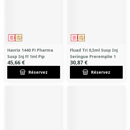
Médicament
Sur prescription
Médicament
Sur prescription
Havrix 1440 Pi Pharma
Fluad Tri 0,5ml Susp Inj
Susp Inj Fl 1ml Pip
Seringue Preremplie 1
45,66 €
30,87 €
Réservez
Réservez