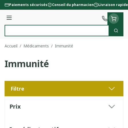
Aller au contenu
Paiements sécurisés
Conseil du pharmacien
Livraison rapide
Menu
Cherc
Rechercher
Accueil
/
Médicaments
/
Immunité
Immunité
Filtre
Passer à la liste des produits
Prix
filter