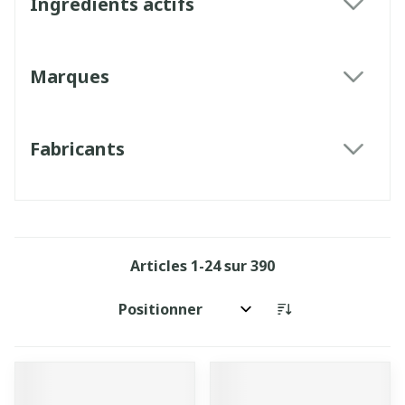
Ingrédients actifs
filter
Marques
filter
Fabricants
filter
Articles
1
-
24
sur
390
Trier par: