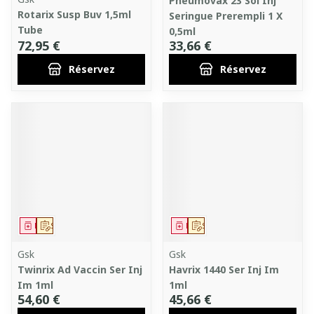
Pneumovax 23 Sol Inj
Rotarix Susp Buv 1,5ml
Seringue Prerempli 1 X
Tube
0,5ml
72,95 €
33,66 €
Réservez
Réservez
Médicament
Sur prescription
Médicament
Sur prescription
Gsk
Gsk
Twinrix Ad Vaccin Ser Inj
Havrix 1440 Ser Inj Im
Im 1ml
1ml
54,60 €
45,66 €