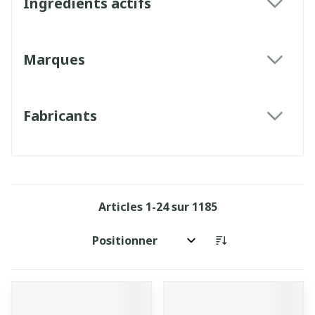
Ingrédients actifs
filter
Marques
filter
Fabricants
filter
Articles
1
-
24
sur
1185
Trier par: