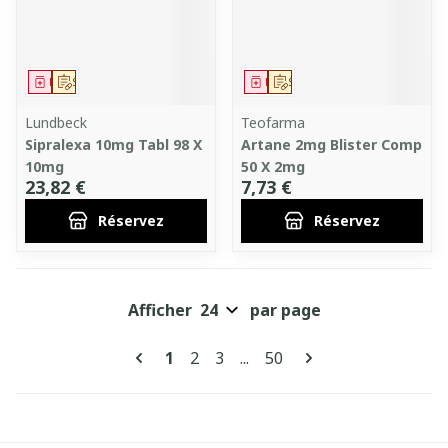
Médicament
Sur prescription
Médicament
Sur prescription
Lundbeck
Teofarma
Sipralexa 10mg Tabl 98 X
Artane 2mg Blister Comp
10mg
50 X 2mg
23,82 €
7,73 €
Réservez
Réservez
Afficher
par page
Pages
Vous lisez actuellement la page
Page
Page
Page
1
2
3
...
50