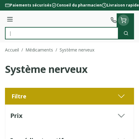
Aller au contenu
Paiements sécurisés
Conseil du pharmacien
Livraison rapide
Menu
Cherc
Rechercher
Accueil
/
Médicaments
/
Système nerveux
Système nerveux
Filtre
Passer à la liste des produits
Prix
filter