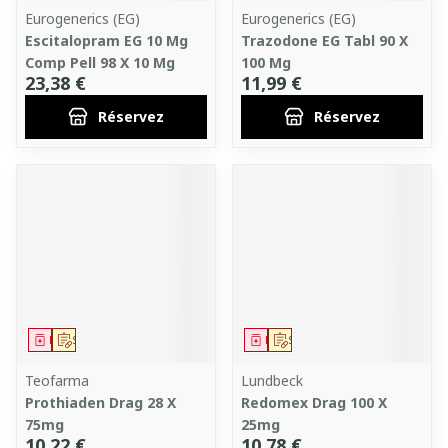
Eurogenerics (EG)
Eurogenerics (EG)
Escitalopram EG 10 Mg
Trazodone EG Tabl 90 X
Comp Pell 98 X 10 Mg
100 Mg
23,38 €
11,99 €
Réservez
Réservez
Médicament
Sur prescription
Médicament
Sur prescription
Teofarma
Lundbeck
Prothiaden Drag 28 X
Redomex Drag 100 X
75mg
25mg
10,22 €
10,78 €