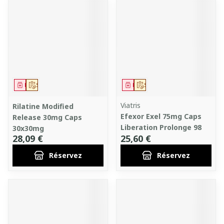
Médicament
Sur prescription
Médicament
Sur prescription
Viatris
Rilatine Modified
Efexor Exel 75mg Caps
Release 30mg Caps
Liberation Prolonge 98
30x30mg
28,09 €
25,60 €
Réservez
Réservez