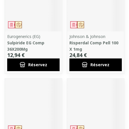
Médicament
Sur prescription
Médicament
Sur prescription
Eurogenerics (EG)
Johnson & Johnson
Sulpiride EG Comp
Risperdal Comp Pell 100
36X200Mg
X 1mg
12,94 €
24,84 €
Réservez
Réservez