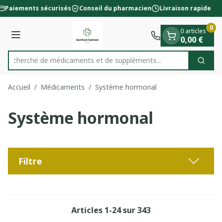
Diapositive 1 de 1
Aller au contenu
Paiements sécurisés
Conseil du pharmacien
Livraison rapide
0
0 articles
Menu
0,00 €
Recherche de médicaments et de su
Cherc
Rechercher
Accueil
/
Médicaments
/
Système hormonal
Système hormonal
Filtre
Articles
1
-
24
sur
343