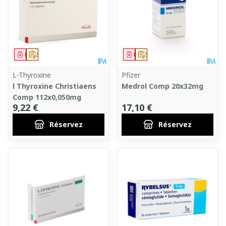
Médicament
Sur prescription
Médicament
Sur prescription
L-Thyroxine
Pfizer
l Thyroxine Christiaens
Medrol Comp 20x32mg
Comp 112x0,050mg
9,22 €
17,10 €
Réservez
Réservez