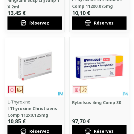
4mg/2ml Susp Inj Amp 1
Comp 112x0,075mg
X 2ml
13,45 €
10,10 €
Réservez
Réservez
Médicament
Sur prescription
Médicament
Sur prescription
L-Thyroxine
Rybelsus 4mg Comp 30
l Thyroxine Christiaens
Comp 112x0,125mg
10,85 €
97,70 €
Réservez
Réservez