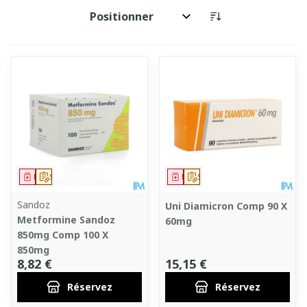
Trier par:
Médicament
Sur prescription
Médicament
Sur prescription
Sandoz
Uni Diamicron Comp 90 X
Metformine Sandoz
60mg
850mg Comp 100 X
850mg
8,82 €
15,15 €
Réservez
Réservez