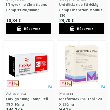
l Thyroxine Christiaens
Uni Gliclazide EG 60Mg
Comp 112x0,100mg
Comp Liberation Modifie
180
10,84 €
23,70 €
Réservez
Réservez
Médicament
Sur prescription
Médicament
Sur prescription
Astrazeneca
Menarini
Forxiga 10mg Comp Pell
Metformax 850 Tabl 120
98 X 10mg
X 850mg
144,17 €
9,44 €