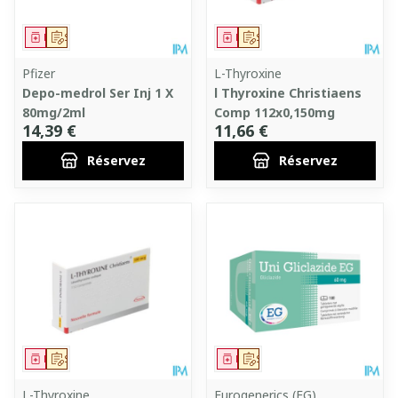
Médicament
Sur prescription
Médicament
Sur prescription
Pfizer
L-Thyroxine
Depo-medrol Ser Inj 1 X
l Thyroxine Christiaens
80mg/2ml
Comp 112x0,150mg
14,39 €
11,66 €
Réservez
Réservez
Médicament
Sur prescription
Médicament
Sur prescription
L-Thyroxine
Eurogenerics (EG)