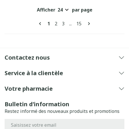
Afficher
par page
Pages
Vous lisez actuellement la page
Page
Page
Page
1
2
3
...
15
Contactez nous
Service à la clientèle
Votre pharmacie
Bulletin d’information
Restez informé des nouveaux produits et promotions
Adresse mail