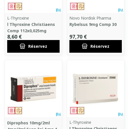
Médicament
Sur prescription
Médicament
Sur prescription
L-Thyroxine
Novo Nordisk Pharma
l Thyroxine Christiaens
Rybelsus 9mg Comp 30
Comp 112x0,025mg
8,60 €
97,70 €
Réservez
Réservez
Médicament
Sur prescription
Médicament
Sur prescription
L-Thyroxine
Diprophos 10mg/2ml
l Thyroxine Christiaens