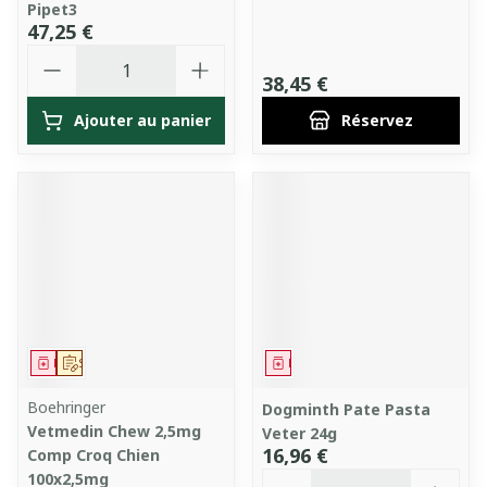
Pipet3
47,25 €
Quantité
38,45 €
Ajouter au panier
Réservez
Médicament
Sur prescription
Médicament
Boehringer
Dogminth Pate Pasta
Vetmedin Chew 2,5mg
Veter 24g
16,96 €
Comp Croq Chien
Quantité
100x2,5mg