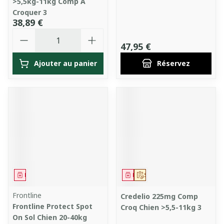
>5,5kg-11kg Comp A
Croquer 3
38,89 €
Quantité
47,95 €
Ajouter au panier
Réservez
Médicament
Médicament
Sur prescription
Frontline
Credelio 225mg Comp
Frontline Protect Spot
Croq Chien >5,5-11kg 3
On Sol Chien 20-40kg