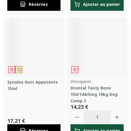
Réservez
Ajouter au panier
Médicament
Sur prescription
Médicament
Vetoquinol
Synulox Gutt Appetents
Drontal Tasty Bone
15ml
150/144/5mg 10kg Dog
Comp 2
14,23 €
Quantité
17,21 €
Réservez
Ajouter au panier