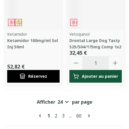
Médicament
Sur prescription
Médicament
Ketamidor
Vetoquinol
Ketamidor 100mg/ml Sol
Drontal Large Dog Tasty
Inj 50ml
525/504/175mg Comp 1x2
32,45 €
Quantité
52,82 €
Réservez
Ajouter au panier
Afficher
par page
Pages
Vous lisez actuellement la page
Page
Page
Page
1
2
3
...
60