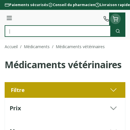
Aller au contenu
Paiements sécurisés
Conseil du pharmacien
Livraison rapide
Menu
Cherc
Rechercher
Accueil
/
Médicaments
/
Médicaments vétérinaires
Médicaments vétérinaires
Filtre
Passer à la liste des produits
Prix
filter