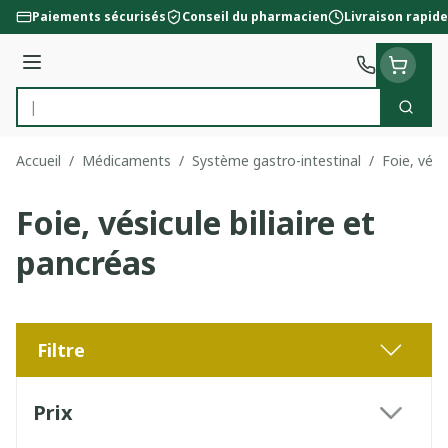
Aller au contenu
Paiements sécurisés
Conseil du pharmacien
Livraison rapide
Menu
Cherc
Rechercher
Accueil
/
Médicaments
/
Système gastro-intestinal
/
Foie, vési
Foie, vésicule biliaire et
pancréas
Filtre
Passer à la liste des produits
Prix
filter