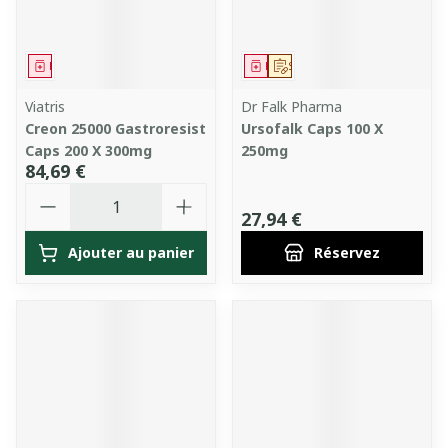
Médicament
Médicament
Sur prescription
Viatris
Dr Falk Pharma
Creon 25000 Gastroresist
Ursofalk Caps 100 X
Caps 200 X 300mg
250mg
84,69 €
Quantité
27,94 €
Ajouter au panier
Réservez