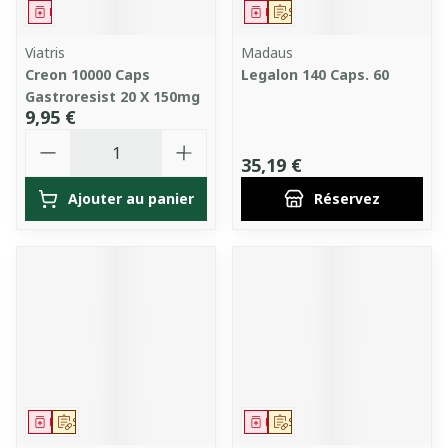
Médicament
Médicament
Sur prescription
Viatris
Madaus
Creon 10000 Caps
Legalon 140 Caps. 60
Gastroresist 20 X 150mg
9,95 €
Quantité
35,19 €
Ajouter au panier
Réservez
Médicament
Sur prescription
Médicament
Sur prescription