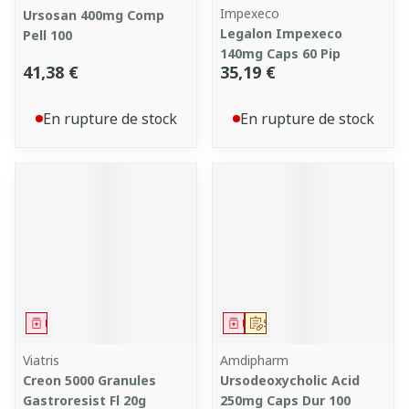
Impexeco
Ursosan 400mg Comp
Legalon Impexeco
Pell 100
140mg Caps 60 Pip
41,38 €
35,19 €
En rupture de stock
En rupture de stock
Médicament
Médicament
Sur prescription
Viatris
Amdipharm
Creon 5000 Granules
Ursodeoxycholic Acid
Gastroresist Fl 20g
250mg Caps Dur 100