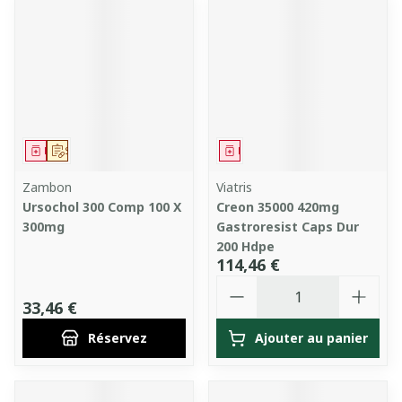
Médicament
Sur prescription
Médicament
Zambon
Viatris
Ursochol 300 Comp 100 X
Creon 35000 420mg
300mg
Gastroresist Caps Dur
200 Hdpe
114,46 €
Quantité
33,46 €
Réservez
Ajouter au panier