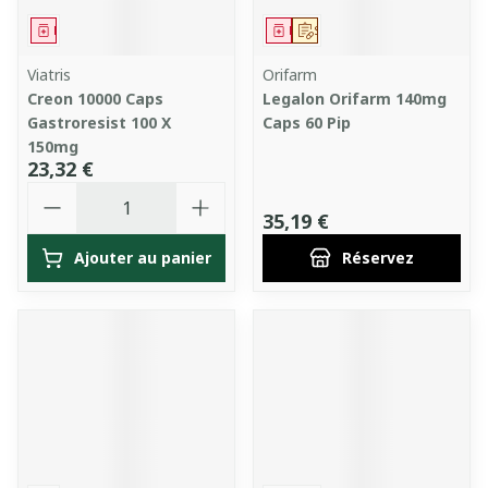
Médicament
Médicament
Sur prescription
Viatris
Orifarm
Creon 10000 Caps
Legalon Orifarm 140mg
Gastroresist 100 X
Caps 60 Pip
150mg
23,32 €
Quantité
35,19 €
Ajouter au panier
Réservez