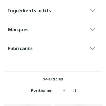
Ingrédients actifs
filter
Marques
filter
Fabricants
filter
14
articles
Trier par: