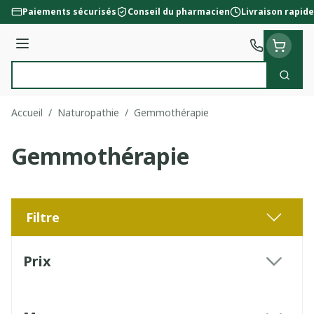
Aller au contenu
Paiements sécurisés
Conseil du pharmacien
Livraison rapide
Menu
Cherc
Rechercher
Accueil
/
Naturopathie
/
Gemmothérapie
Gemmothérapie
Filtre
Passer à la liste des produits
Prix
filter