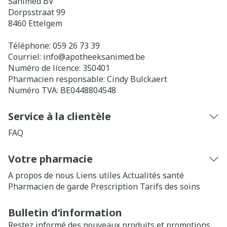
Sanimed BV
Dorpsstraat 99
8460
Ettelgem
Téléphone:
059 26 73 39
Courriel:
info@
apotheeksanimed.be
Numéro de licence:
350401
Pharmacien responsable:
Cindy Bulckaert
Numéro TVA:
BE0448804548
Service à la clientèle
FAQ
Votre pharmacie
A propos de nous
Liens utiles
Actualités santé
Pharmacien de garde
Prescription
Tarifs des soins
Bulletin d’information
Restez informé des nouveaux produits et promotions