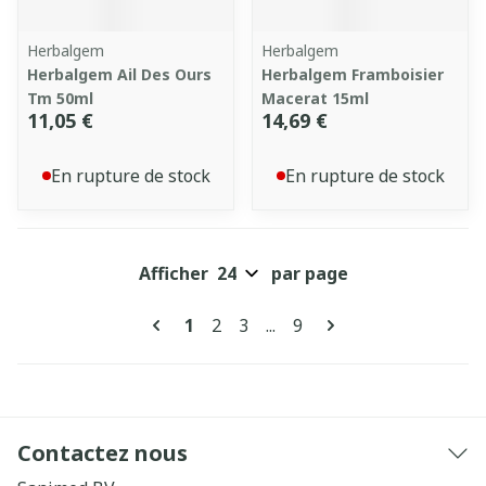
Herbalgem
Herbalgem
Herbalgem Ail Des Ours
Herbalgem Framboisier
Tm 50ml
Macerat 15ml
11,05 €
14,69 €
En rupture de stock
En rupture de stock
Afficher
par page
Pages
Vous lisez actuellement la page
Page
Page
Page
1
2
3
...
9
Contactez nous