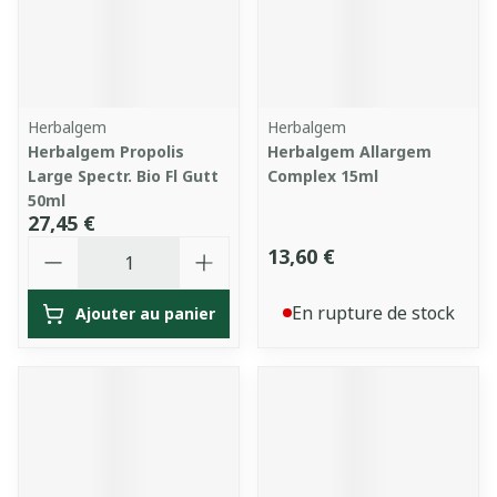
Herbalgem
Herbalgem
Herbalgem Propolis
Herbalgem Allargem
Large Spectr. Bio Fl Gutt
Complex 15ml
50ml
27,45 €
Quantité
13,60 €
En rupture de stock
Ajouter au panier