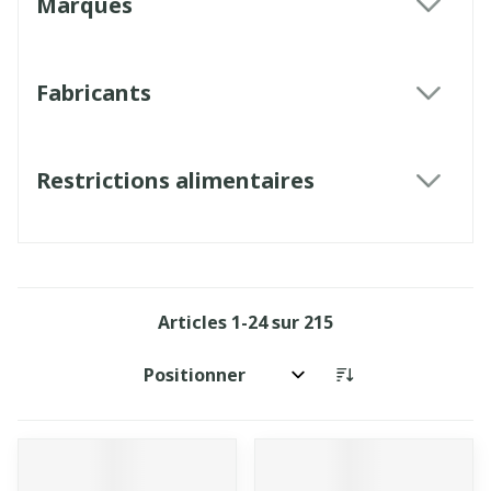
Marques
filter
Fabricants
filter
Restrictions alimentaires
filter
Articles
1
-
24
sur
215
Trier par: