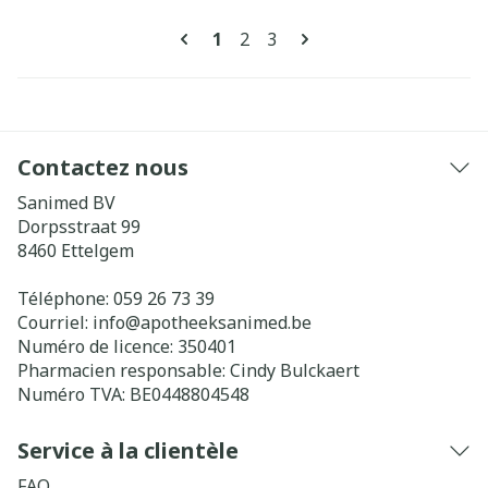
Pages
Vous lisez actuellement la pag
Page
Page
1
2
3
Contactez nous
Sanimed BV
Dorpsstraat 99
8460
Ettelgem
Téléphone:
059 26 73 39
Courriel:
info@
apotheeksanimed.be
Numéro de licence:
350401
Pharmacien responsable:
Cindy Bulckaert
Numéro TVA:
BE0448804548
Service à la clientèle
FAQ