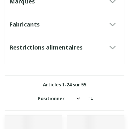
Marques
filter
Fabricants
filter
Restrictions alimentaires
filter
Articles
1
-
24
sur
55
Trier par: