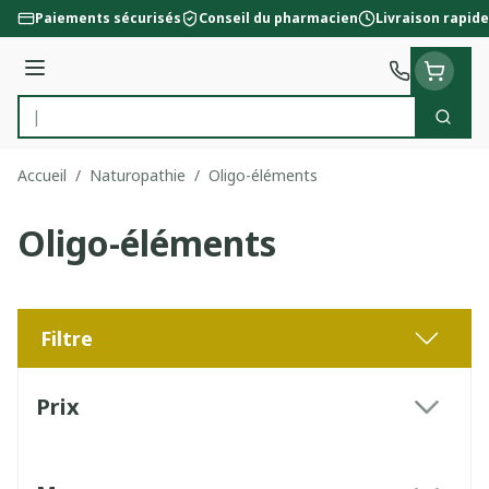
Aller au contenu
Paiements sécurisés
Conseil du pharmacien
Livraison rapide
Menu
Cherc
Rechercher
Accueil
/
Naturopathie
/
Oligo-éléments
Oligo-éléments
Filtre
Passer à la liste des produits
Prix
filter